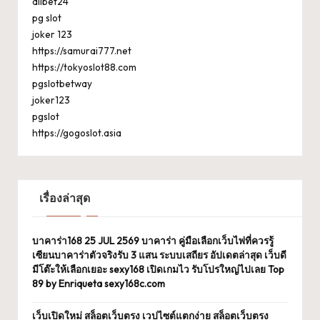
allbet24
pg slot
joker 123
https://samurai777.net
https://tokyoslot88.com
pgslotbetway
joker123
pgslot
https://gogoslot.asia
เรื่องล่าสุด
บาคาร่า168 25 JUL 2569 บาคาร่า คู่มือเลือกเว็บไพ่ที่ควรรู้
เซียนบาคาร่าตัวจริงรับ 3 แสน ระบบเสถียร อัปเดตล่าสุด เว็บดี
มีโต๊ะให้เลือกเยอะ sexy168 เปิดเกมไว รับโปรใหญ่ไปเลย Top
89 by Enriqueta sexy168c.com
เว็บเปิดใหม่ สล็อตเว็บตรง เวปไซต์แตกง่าย สล็อตเว็บตรง