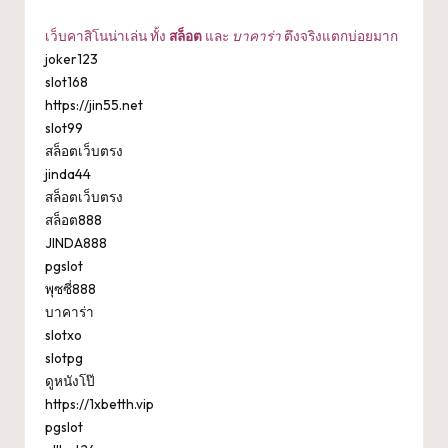
เว็บคาสิโนน่าเล่น ทั้ง
สล็อต
และ
บาคาร่า
ตึงจริงแตกบ่อยมาก
joker123
slot168
https://jin55.net
slot99
สล็อตเว็บตรง
jinda44
สล็อตเว็บตรง
สล็อต888
JINDA888
pgslot
พุซซี่888
บาคาร่า
slotxo
slotpg
ดูหนังโป๊
https://1xbetth.vip
pgslot