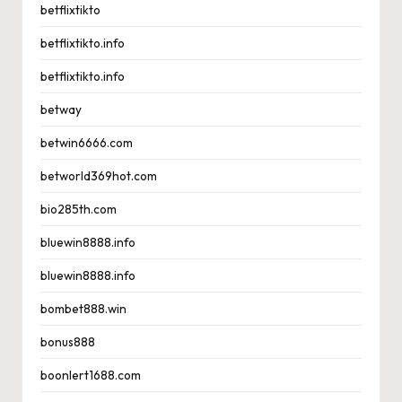
betflixtikto
betflixtikto.info
betflixtikto.info
betway
betwin6666.com
betworld369hot.com
bio285th.com
bluewin8888.info
bluewin8888.info
bombet888.win
bonus888
boonlert1688.com