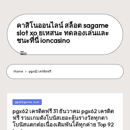
คาสิโนออนไลน์ สล็อต sagame
slot xo ยเหสนะ ทดลองเล่นและ
ชนะที่นี่ ioncasino
Home
pgx62 เครดิตฟรี
Posted
pgx62game.com
in
pgx62 เครดิตฟรี 31 ธันวาคม pgx62 เครดิต
ฟรี รวมเกมดังโบนัสเยอะลุ้นรางวัลทุกตา
โบนัสแตกต่อเนื่องเดิมพันได้ทุกค่าย Top 92