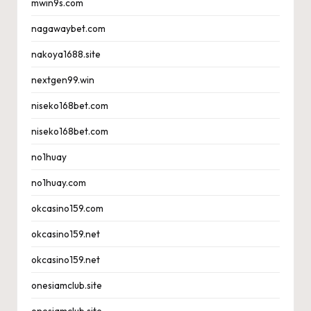
mwin9s.com
nagawaybet.com
nakoya1688.site
nextgen99.win
niseko168bet.com
niseko168bet.com
no1huay
no1huay.com
okcasino159.com
okcasino159.net
okcasino159.net
onesiamclub.site