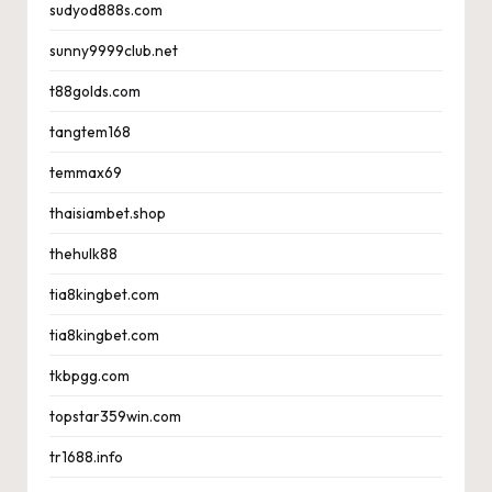
sudyod888s.com
sunny9999club.net
t88golds.com
tangtem168
temmax69
thaisiambet.shop
thehulk88
tia8kingbet.com
tia8kingbet.com
tkbpgg.com
topstar359win.com
tr1688.info