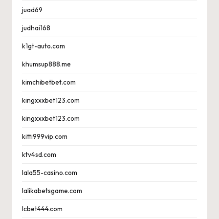
juad69
judhai168
k1gt-auto.com
khumsup888.me
kimchibetbet.com
kingxxxbet123.com
kingxxxbet123.com
kitti999vip.com
ktv4sd.com
lala55-casino.com
lalikabetsgame.com
lcbet444.com