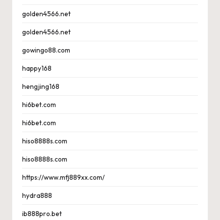
golden4566.net
golden4566.net
gowingo88.com
happy168
hengjing168
hi6bet.com
hi6bet.com
hiso8888s.com
hiso8888s.com
https://www.mfj889xx.com/
hydra888
ib888pro.bet