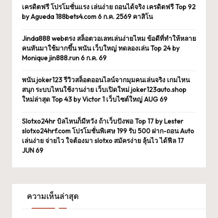
เครดิตฟรี โปรโมชั่นแรง เล่นง่าย ถอนได้จริง เครดิตฟรี Top 92
by Agueda 188bets4.com 6 ก.ค. 2569 คาสิโน
Jinda888 webตรง สล็อตวอเลทเล่นง่ายไหม ข้อดีที่ทำให้หลาย
คนหันมาใช้มากขึ้น พนัน เว็บใหญ่ ทดลองเล่น Top 24 by
Monique jin888.run 6 ก.ค. 69
พนัน joker123 รีวิวสล็อตออนไลน์จากมุมคนเล่นจริง เกมไหน
สนุก ระบบไหนใช้งานง่าย เว็บเปิดใหม่ joker123auto.shop
ใหม่ล่าสุด Top 43 by Victor 1 เว็บไซต์ใหญ่ AUG 69
Slotxo24hr บิลไหนก็มีหวัง ถ้าเว็บปังพอ Top 17 by Lester
slotxo24hrf.com โปรโมชั่นพิเศษ 199 รับ 500 ฝาก-ถอน Auto
เล่นง่าย จ่ายไว ใจต้องมา slotxo สมัครง่าย ลุ้นไว ได้ฟีล 17
JUN 69
ความเห็นล่าสุด