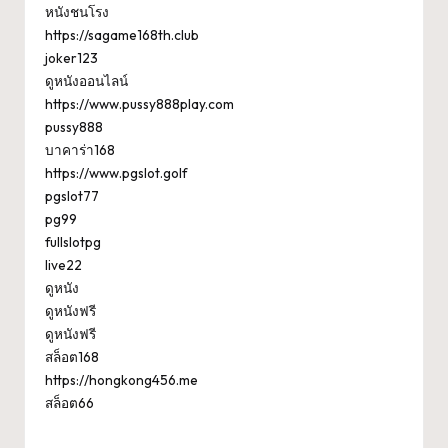
หนังชนโรง
https://sagame168th.club
joker123
ดูหนังออนไลน์
https://www.pussy888play.com
pussy888
บาคาร่า168
https://www.pgslot.golf
pgslot77
pg99
fullslotpg
live22
ดูหนัง
ดูหนังฟรี
ดูหนังฟรี
สล็อต168
https://hongkong456.me
สล็อต66