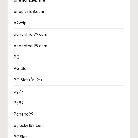
onesiamclub.site
onoplus168.com
p2vvip
pananthai99.com
pananthai99.com
PG
PG Slot
PG Slot เว็บใหม่
pg77
Pg99
Pgheng99
pglucky168.com
PGSlot