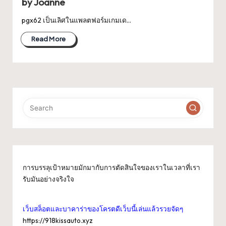
by Joanne
pgx62 เป็นเลิศในแพลตฟอร์มเกมเด…
Read More
การบรรลุเป้าหมายมักมากับการตัดสินใจของเราในเวลาที่เรา
รับมันอย่างจริงใจ
เว็บสล็อตและบาคาร่าของโครตดีเว็บนี้เล่นแล้วรวยจัดๆ
https://918kissauto.xyz