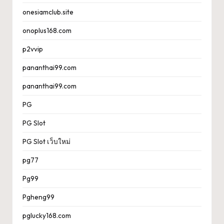
onesiamclub.site
onoplus168.com
p2vvip
pananthai99.com
pananthai99.com
PG
PG Slot
PG Slot เว็บใหม่
pg77
Pg99
Pgheng99
pglucky168.com