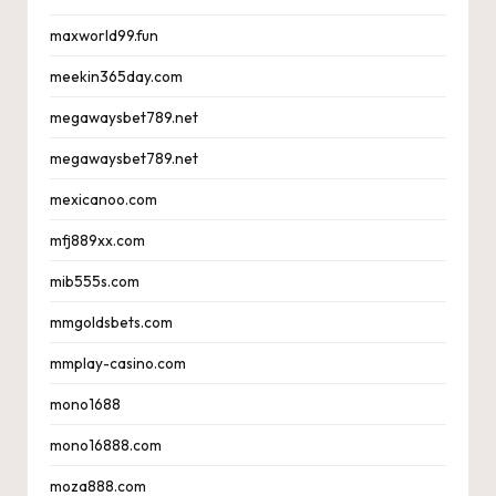
maxworld99.fun
meekin365day.com
megawaysbet789.net
megawaysbet789.net
mexicanoo.com
mfj889xx.com
mib555s.com
mmgoldsbets.com
mmplay-casino.com
mono1688
mono16888.com
moza888.com