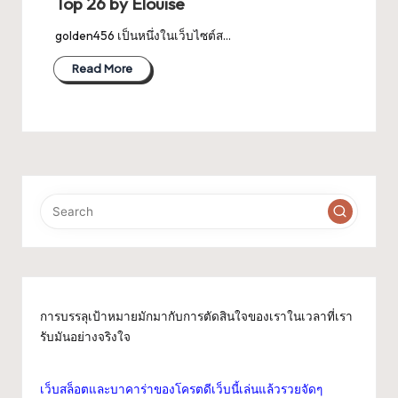
Top 26 by Elouise
golden456 เป็นหนึ่งในเว็บไซต์ส…
Read More
การบรรลุเป้าหมายมักมากับการตัดสินใจของเราในเวลาที่เรา
รับมันอย่างจริงใจ
เว็บสล็อตและบาคาร่าของโครตดีเว็บนี้เล่นแล้วรวยจัดๆ