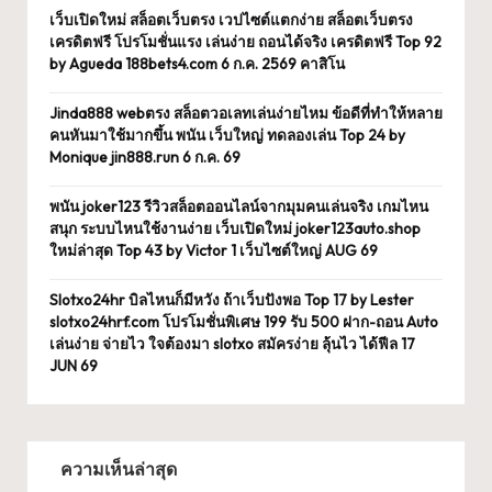
เว็บเปิดใหม่ สล็อตเว็บตรง เวปไซต์แตกง่าย สล็อตเว็บตรง
เครดิตฟรี โปรโมชั่นแรง เล่นง่าย ถอนได้จริง เครดิตฟรี Top 92
by Agueda 188bets4.com 6 ก.ค. 2569 คาสิโน
Jinda888 webตรง สล็อตวอเลทเล่นง่ายไหม ข้อดีที่ทำให้หลาย
คนหันมาใช้มากขึ้น พนัน เว็บใหญ่ ทดลองเล่น Top 24 by
Monique jin888.run 6 ก.ค. 69
พนัน joker123 รีวิวสล็อตออนไลน์จากมุมคนเล่นจริง เกมไหน
สนุก ระบบไหนใช้งานง่าย เว็บเปิดใหม่ joker123auto.shop
ใหม่ล่าสุด Top 43 by Victor 1 เว็บไซต์ใหญ่ AUG 69
Slotxo24hr บิลไหนก็มีหวัง ถ้าเว็บปังพอ Top 17 by Lester
slotxo24hrf.com โปรโมชั่นพิเศษ 199 รับ 500 ฝาก-ถอน Auto
เล่นง่าย จ่ายไว ใจต้องมา slotxo สมัครง่าย ลุ้นไว ได้ฟีล 17
JUN 69
ความเห็นล่าสุด