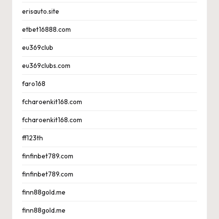
erisauto.site
etbet16888.com
eu369club
eu369clubs.com
faro168
fcharoenkit168.com
fcharoenkit168.com
ff123th
finfinbet789.com
finfinbet789.com
finn88gold.me
finn88gold.me