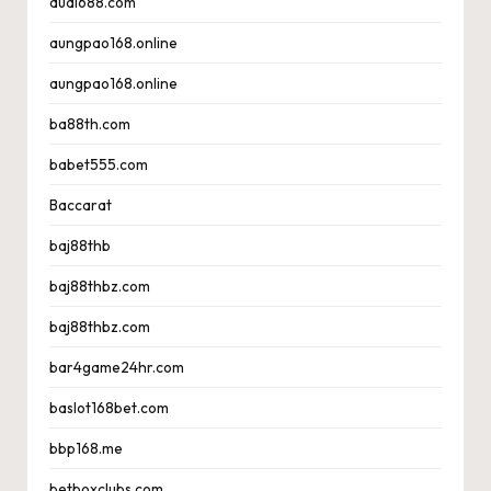
audi688.com
aungpao168.online
aungpao168.online
ba88th.com
babet555.com
Baccarat
baj88thb
baj88thbz.com
baj88thbz.com
bar4game24hr.com
baslot168bet.com
bbp168.me
betboxclubs.com