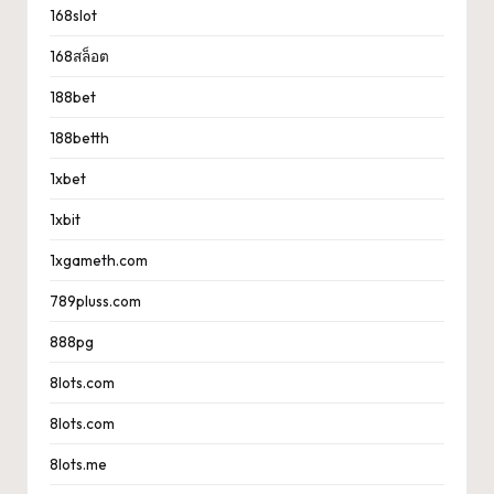
168slot
168สล็อต
188bet
188betth
1xbet
1xbit
1xgameth.com
789pluss.com
888pg
8lots.com
8lots.com
8lots.me