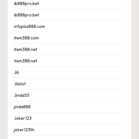
ib888pro.bet
ib888pro.bet
infyplus888.com
item388.com
item388.net
item388.net
Jili
Jilislot
Jinda55
jinda888
Joker123
joker123th