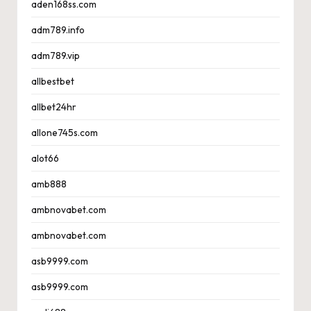
aden168ss.com
adm789.info
adm789.vip
allbestbet
allbet24hr
allone745s.com
alot66
amb888
ambnovabet.com
ambnovabet.com
asb9999.com
asb9999.com