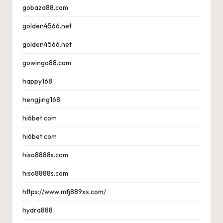
gobaza88.com
golden4566.net
golden4566.net
gowingo88.com
happy168
hengjing168
hi6bet.com
hi6bet.com
hiso8888s.com
hiso8888s.com
https://www.mfj889xx.com/
hydra888