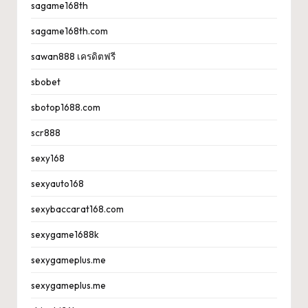
sagame168th
sagame168th.com
sawan888 เครดิตฟรี
sbobet
sbotop1688.com
scr888
sexy168
sexyauto168
sexybaccarat168.com
sexygame1688k
sexygameplus.me
sexygameplus.me