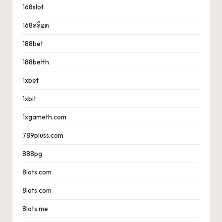
168slot
168สล็อต
188bet
188betth
1xbet
1xbit
1xgameth.com
789pluss.com
888pg
8lots.com
8lots.com
8lots.me