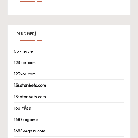
หมวดหมู่
037movie
123xos.com
123xos.com
13satanbets.com
13satanbets.com
168 สล็อต
1688sagame
1688vegasx.com