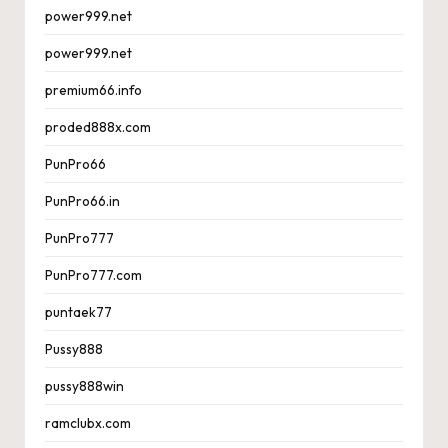
power999.net
power999.net
premium66.info
proded888x.com
PunPro66
PunPro66.in
PunPro777
PunPro777.com
puntaek77
Pussy888
pussy888win
ramclubx.com