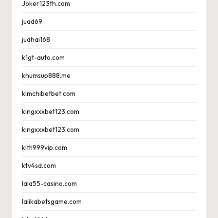
Joker123th.com
juad69
judhai168
k1gt-auto.com
khumsup888.me
kimchibetbet.com
kingxxxbet123.com
kingxxxbet123.com
kitti999vip.com
ktv4sd.com
lala55-casino.com
lalikabetsgame.com