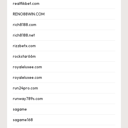
realflikbet.com
RENO88WIN.COM
rich8188.com
rich8188.net
rizzbetx.com
rockstar66m
royaleluxee.com
royaleluxee.com
run24pro.com
runway789s.com
sagame
sagame168