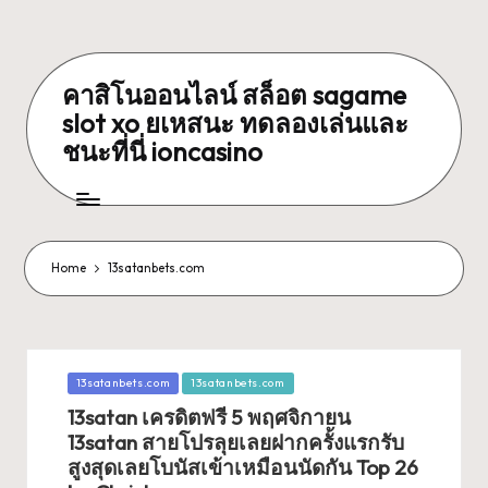
คาสิโนออนไลน์ สล็อต sagame
slot xo ยเหสนะ ทดลองเล่นและ
ชนะที่นี่ ioncasino
Home
13satanbets.com
Posted
13satanbets.com
13satanbets.com
in
13satan เครดิตฟรี 5 พฤศจิกายน
13satan สายโปรลุยเลยฝากครั้งแรกรับ
สูงสุดเลยโบนัสเข้าเหมือนนัดกัน Top 26