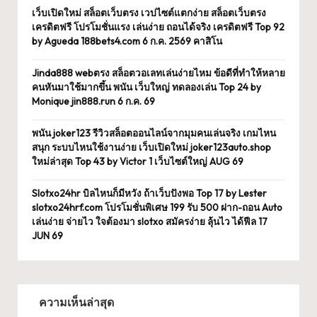
เว็บเปิดใหม่ สล็อตเว็บตรง เวปไซต์แตกง่าย สล็อตเว็บตรง
เครดิตฟรี โปรโมชั่นแรง เล่นง่าย ถอนได้จริง เครดิตฟรี Top 92
by Agueda 188bets4.com 6 ก.ค. 2569 คาสิโน
Jinda888 webตรง สล็อตวอเลทเล่นง่ายไหม ข้อดีที่ทำให้หลาย
คนหันมาใช้มากขึ้น พนัน เว็บใหญ่ ทดลองเล่น Top 24 by
Monique jin888.run 6 ก.ค. 69
พนัน joker123 รีวิวสล็อตออนไลน์จากมุมคนเล่นจริง เกมไหน
สนุก ระบบไหนใช้งานง่าย เว็บเปิดใหม่ joker123auto.shop
ใหม่ล่าสุด Top 43 by Victor 1 เว็บไซต์ใหญ่ AUG 69
Slotxo24hr บิลไหนก็มีหวัง ถ้าเว็บปังพอ Top 17 by Lester
slotxo24hrf.com โปรโมชั่นพิเศษ 199 รับ 500 ฝาก-ถอน Auto
เล่นง่าย จ่ายไว ใจต้องมา slotxo สมัครง่าย ลุ้นไว ได้ฟีล 17
JUN 69
ความเห็นล่าสุด