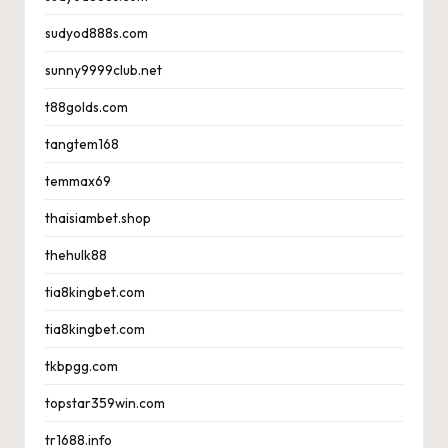
sudyod888s.com
sunny9999club.net
t88golds.com
tangtem168
temmax69
thaisiambet.shop
thehulk88
tia8kingbet.com
tia8kingbet.com
tkbpgg.com
topstar359win.com
tr1688.info