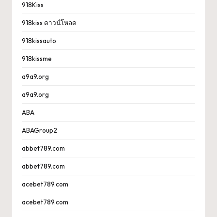
918Kiss
918kiss ดาวน์โหลด
918kissauto
918kissme
a9a9.org
a9a9.org
ABA
ABAGroup2
abbet789.com
abbet789.com
acebet789.com
acebet789.com