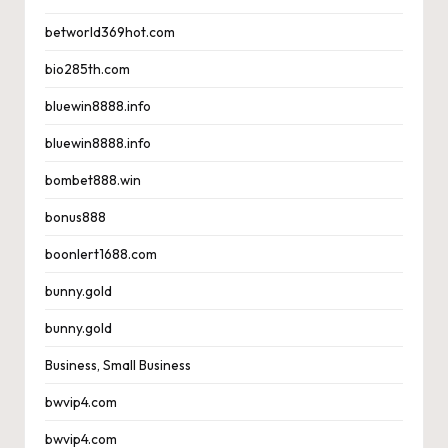
betworld369hot.com
bio285th.com
bluewin8888.info
bluewin8888.info
bombet888.win
bonus888
boonlert1688.com
bunny.gold
bunny.gold
Business, Small Business
bwvip4.com
bwvip4.com