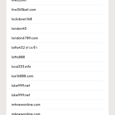
live22slot
lnw365bet.com
lockdown168
london45
london6789.com
lotto432 ทางเข้า
lotto888
luca333.info
luis16888.com
luke999.net
luke999.net
m4newonline.com
m4newonline.com