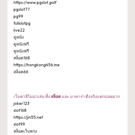
https://www.pgslot.golf
pgslot77
pg99
fullslotpg
live22
ดูหนัง
ดูหนังฟรี
ดูหนังฟรี
สล็อต168
https://hongkong456.me
สล็อต66
เว็บคาสิโนน่าเล่น ทั้ง
สล็อต
และ
บาคาร่า
ตึงจริงแตกบ่อยมาก
joker123
slot168
https://jin55.net
slot99
สล็อตเว็บตรง