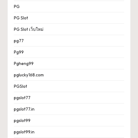
PG
PG Slot
PG Slot เว็บใหม่
pg77
Pg99
Pgheng99
pglucky168.com
PGSlot
pgslot77
pgslot77.in
pgslot99
pgslot99.in