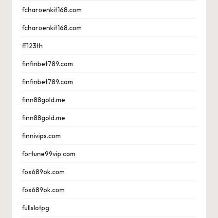
fcharoenkit168.com
fcharoenkit168.com
ff123th
finfinbet789.com
finfinbet789.com
finn88gold.me
finn88gold.me
finnivips.com
fortune99vip.com
fox689ok.com
fox689ok.com
fullslotpg