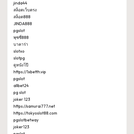
jinda44
สล็อตเว็บตรง
สล็อต888
JINDA888
pgslot
พุซซี่888
บาคาร่า
slotxo
slotpg
ดูหนังโป๊
https://1xbetth.vip
pgslot
allbet24
pg slot
joker 123
https://samurai777.net
https://tokyoslot88.com
pgslotbetway
joker123
pgslot