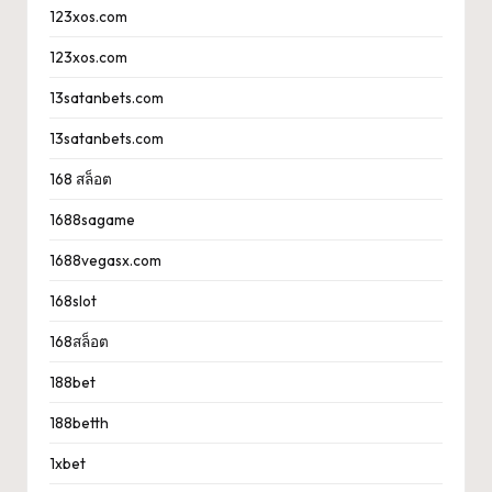
123xos.com
123xos.com
13satanbets.com
13satanbets.com
168 สล็อต
1688sagame
1688vegasx.com
168slot
168สล็อต
188bet
188betth
1xbet