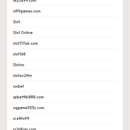
sky2899.com
sl99games.com
Slot
Slot Online
slot1111ok.com
slot168
Slotxo
slotxo24hr
soibet
spbetflik888.com
sqgame555s.com
sretthi99
ss168vip.com