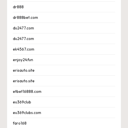
dr888
dr888bet.com
du2477.com
du2477.com
ek4567.com
enjoy24.fun
erisauto.site
erisauto.site
etbet16888.com
eu369club
eu369clubs.com
faro168