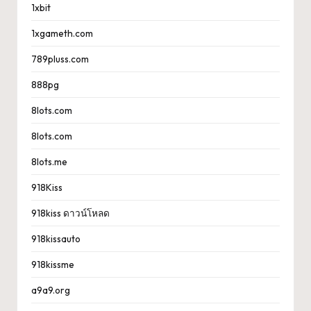
1xbit
1xgameth.com
789pluss.com
888pg
8lots.com
8lots.com
8lots.me
918Kiss
918kiss ดาวน์โหลด
918kissauto
918kissme
a9a9.org