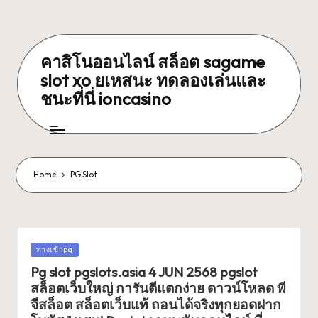
คาสิโนออนไลน์ สล็อต sagame
slot xo ยเหสนะ ทดลองเล่นและ
ชนะที่นี่ ioncasino
Home
PG Slot
Posted
ทางเข้าpg
in
Pg slot pgslots.asia 4 JUN 2568 pgslot
สล็อตเว็บใหญ่ การันตีแตกง่าย ดาวน์โหลด พี
จีสล็อต สล็อตเว็บแท้ ถอนได้จริงทุกยอดฝาก