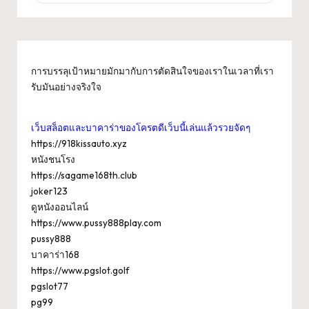
การบรรลุเป้าหมายมักมากับการตัดสินใจของเราในเวลาที่เรา
รับมันอย่างจริงใจ
เว็บสล็อตและบาคาร่าของโครตดีเว็บนี้เล่นแล้วรวยจัดๆ
https://918kissauto.xyz
หนังชนโรง
https://sagame168th.club
joker123
ดูหนังออนไลน์
https://www.pussy888play.com
pussy888
บาคาร่า168
https://www.pgslot.golf
pgslot77
pg99