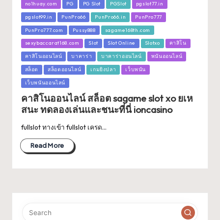
no1huay.com
PG
PG Slot
PGSlot
pgslot77.in
pgslot99.in
PunPro66
PunPro66.in
PunPro777
PunPro777.com
Pussy888
sagame168th.com
sexybaccarat168.com
Slot
Slot Online
Slotxo
คาสิโน
คาสิโนออนไลน์
บาคาร่า
บาคาร่าออนไลน์
พนันออนไลน์
สล็อต
สล็อตออนไลน์
เกมยิงปลา
เว็บพนัน
เว็บพนันออนไลน์
คาสิโนออนไลน์ สล็อต sagame slot xo ยเห
สนะ ทดลองเล่นและชนะที่นี่ ioncasino
fullslot ทางเข้า fullslot เครด…
Read More