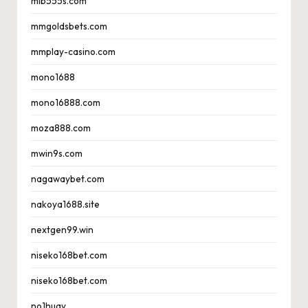
mib555s.com
mmgoldsbets.com
mmplay-casino.com
mono1688
mono16888.com
moza888.com
mwin9s.com
nagawaybet.com
nakoya1688.site
nextgen99.win
niseko168bet.com
niseko168bet.com
no1huay