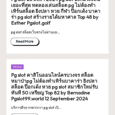
เยอะที่สุด ทดลองเล่นสล็อต pg ไม่ต้องทำ
เทิร์นสล็อต ยิงปลา หวย กีฬา ป๊อกเด้ง บาคา
ร่า pg slot สร้างรายได้มหาศาล Top 48 by
Esther Pgslot.golf
pg slot สล็อตเว็บตรงไม่ผ่านเอเ…
Read More
Posted
PGSlot
in
Pg slot คาสิโนออนไลน์ครบวงจร สล็อต
หมาป่าpg ไม่ต้องทำเทิร์นบาคาร่า ยิงปลา
สล็อต ป๊อกเด้ง หวย pg slot สมาชิกใหม่รับ
ทันที 50 เหรียญ Top 82 by Bernadine
Pgslot99.world 12 September 2024
บริการดีๆจากพวกเรา pg slot เปิ…