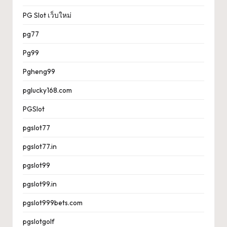
PG Slot เว็บใหม่
pg77
Pg99
Pgheng99
pglucky168.com
PGSlot
pgslot77
pgslot77.in
pgslot99
pgslot99.in
pgslot999bets.com
pgslotgolf