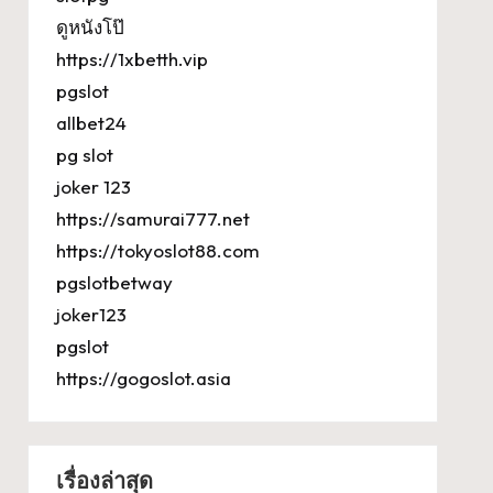
ดูหนังโป๊
https://1xbetth.vip
pgslot
allbet24
pg slot
joker 123
https://samurai777.net
https://tokyoslot88.com
pgslotbetway
joker123
pgslot
https://gogoslot.asia
เรื่องล่าสุด