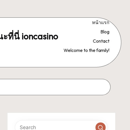
หน้าแรก
Blog
ี่นี่ ioncasino
Contact
Welcome to the family!