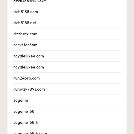
RENO88WIN.COM
rich8188.com
rich8188.net
rizzbetx.com
rockstar66m
royaleluxee.com
royaleluxee.com
run24pro.com
runway789s.com
sagame
sagame168
sagame168th
sagame168th.com