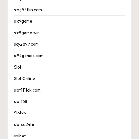
sing55fun.com
six9game
six9game.win
sky2899.com
sl99games.com
Slot
Slot Online
slot1111ok.com
slot168
Slotxo
slotxo24hr
soibet