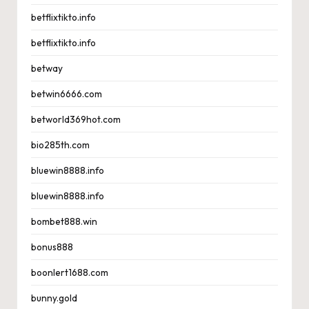
betflixtikto.info
betflixtikto.info
betway
betwin6666.com
betworld369hot.com
bio285th.com
bluewin8888.info
bluewin8888.info
bombet888.win
bonus888
boonlert1688.com
bunny.gold