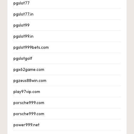
pgslot77
pgslot77.in
pgslot99
pgslot99.in
pgslot999bets.com
pgslotgolf
pgx62game.com
pgzeus88win.com
play97vip.com
porsche999.com
porsche999.com
power999.net