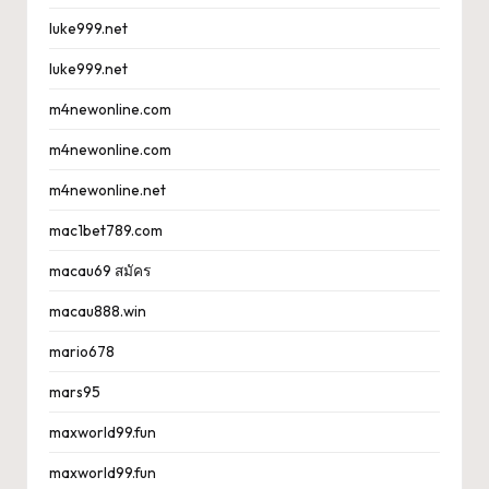
luke999.net
luke999.net
m4newonline.com
m4newonline.com
m4newonline.net
mac1bet789.com
macau69 สมัคร
macau888.win
mario678
mars95
maxworld99.fun
maxworld99.fun