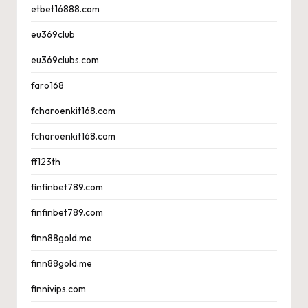
etbet16888.com
eu369club
eu369clubs.com
faro168
fcharoenkit168.com
fcharoenkit168.com
ff123th
finfinbet789.com
finfinbet789.com
finn88gold.me
finn88gold.me
finnivips.com