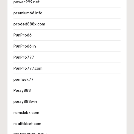
power999.net
premium66.info
proded888x.com
PunPro66
PunPro66.in
PunPro777
PunPro777.com
puntaek77
Pussy888
pussy888win
ramclubx.com
realflikbet.com