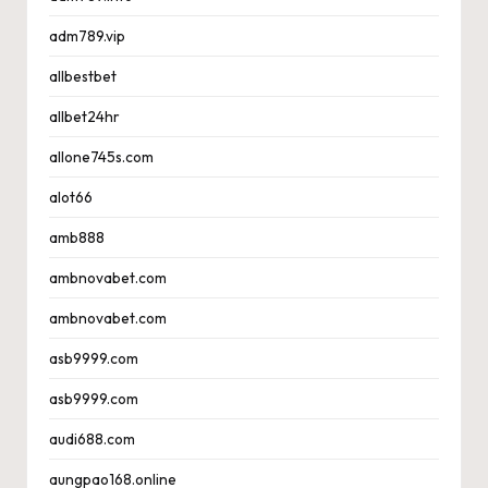
adm789.vip
allbestbet
allbet24hr
allone745s.com
alot66
amb888
ambnovabet.com
ambnovabet.com
asb9999.com
asb9999.com
audi688.com
aungpao168.online