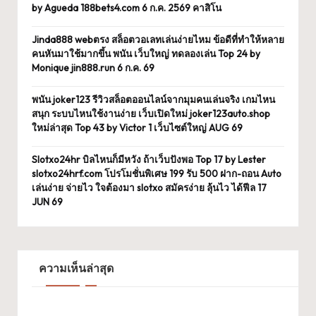
by Agueda 188bets4.com 6 ก.ค. 2569 คาสิโน
Jinda888 webตรง สล็อตวอเลทเล่นง่ายไหม ข้อดีที่ทำให้หลาย
คนหันมาใช้มากขึ้น พนัน เว็บใหญ่ ทดลองเล่น Top 24 by
Monique jin888.run 6 ก.ค. 69
พนัน joker123 รีวิวสล็อตออนไลน์จากมุมคนเล่นจริง เกมไหน
สนุก ระบบไหนใช้งานง่าย เว็บเปิดใหม่ joker123auto.shop
ใหม่ล่าสุด Top 43 by Victor 1 เว็บไซต์ใหญ่ AUG 69
Slotxo24hr บิลไหนก็มีหวัง ถ้าเว็บปังพอ Top 17 by Lester
slotxo24hrf.com โปรโมชั่นพิเศษ 199 รับ 500 ฝาก-ถอน Auto
เล่นง่าย จ่ายไว ใจต้องมา slotxo สมัครง่าย ลุ้นไว ได้ฟีล 17
JUN 69
ความเห็นล่าสุด