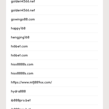
golden4566.net
golden4566.net
gowingo88.com
happy168
hengjing168
hi6bet.com
hi6bet.com
hiso8888s.com
hiso8888s.com
https://www.mfj889xx.com/
hydra888
ib888pro.bet