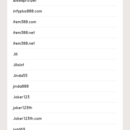
ib888pro.bet
infyplus888.com
item388.com
item388.net
item388.net
Jili
Jilislot
Jinda55
jinda888
Joker123
joker123th
Joker123th.com
juad69