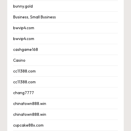
bunny.gold
Business, Small Business
bwvip4.com
bwvip4.com
cashgame168
Casino
cc11388.com
cc11388.com
chang7777
chinatown888.win
chinatown888.win
cupcake88x.com