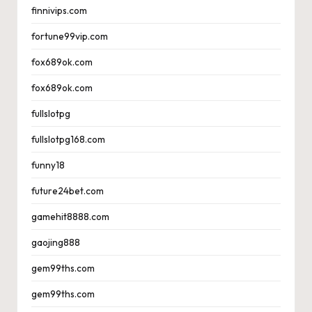
finnivips.com
fortune99vip.com
fox689ok.com
fox689ok.com
fullslotpg
fullslotpg168.com
funny18
future24bet.com
gamehit8888.com
gaojing888
gem99ths.com
gem99ths.com