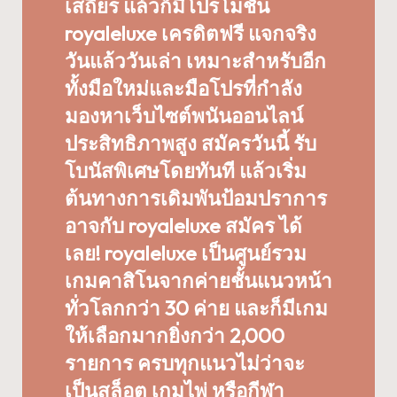
เสถียร แล้วก็มีโปรโมชั่น
royaleluxe เครดิตฟรี แจกจริง
วันแล้ววันเล่า เหมาะสำหรับอีก
ทั้งมือใหม่และมือโปรที่กำลัง
มองหาเว็บไซต์พนันออนไลน์
ประสิทธิภาพสูง สมัครวันนี้ รับ
โบนัสพิเศษโดยทันที แล้วเริ่ม
ต้นทางการเดิมพันป้อมปราการ
อาจกับ
royaleluxe สมัคร
ได้
เลย! royaleluxe เป็นศูนย์รวม
เกมคาสิโนจากค่ายชั้นแนวหน้า
ทั่วโลกกว่า 30 ค่าย และก็มีเกม
ให้เลือกมากยิ่งกว่า 2,000
รายการ ครบทุกแนวไม่ว่าจะ
เป็นสล็อต เกมไพ่ หรือกีฬา