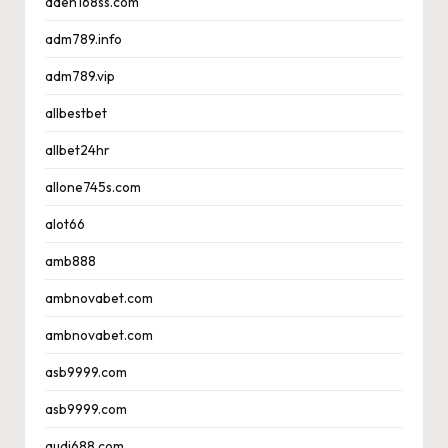
aden168ss.com
adm789.info
adm789.vip
allbestbet
allbet24hr
allone745s.com
alot66
amb888
ambnovabet.com
ambnovabet.com
asb9999.com
asb9999.com
audi688.com