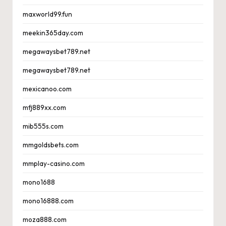
maxworld99.fun
meekin365day.com
megawaysbet789.net
megawaysbet789.net
mexicanoo.com
mfj889xx.com
mib555s.com
mmgoldsbets.com
mmplay-casino.com
mono1688
mono16888.com
moza888.com