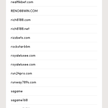
realflikbet.com
RENO88WIN.COM
rich8188.com
rich8188.net
rizzbetx.com
rockstar66m
royaleluxee.com
royaleluxee.com
run24pro.com
runway789s.com
sagame
sagame168