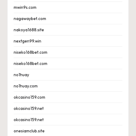
mwin9s.com
nagawaybet.com
nakoya1688.site
nextgen99.win
niseko168bet.com
niseko168bet.com
no1huay
no1huay.com
okcasino159.com
okcasino159.net
okcasino159.net
onesiamclub.site