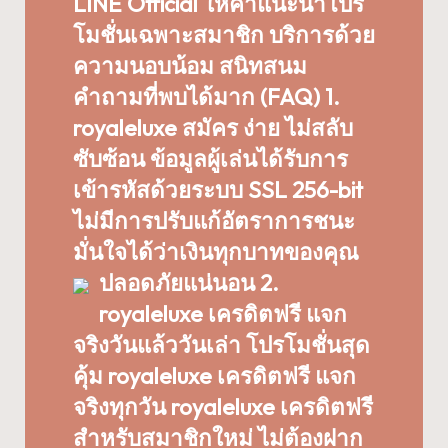
LINE Official ให้คำแนะนำโปร
โมชั่นเฉพาะสมาชิก บริการด้วย
ความนอบน้อม สนิทสนม
คำถามที่พบได้มาก (FAQ) 1.
royaleluxe สมัคร ง่าย ไม่สลับ
ซับซ้อน ข้อมูลผู้เล่นได้รับการ
เข้ารหัสด้วยระบบ SSL 256-bit
ไม่มีการปรับแก้อัตราการชนะ
มั่นใจได้ว่าเงินทุกบาทของคุณ
ปลอดภัยแน่นอน 2.
royaleluxe เครดิตฟรี แจก
จริงวันแล้ววันเล่า โปรโมชั่นสุด
คุ้ม royaleluxe เครดิตฟรี แจก
จริงทุกวัน royaleluxe เครดิตฟรี
สำหรับสมาชิกใหม่ ไม่ต้องฝาก