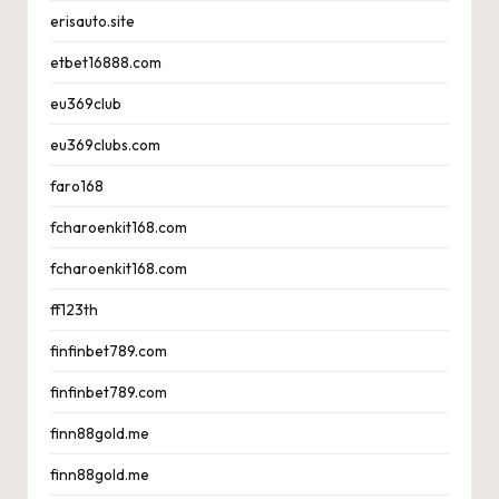
erisauto.site
etbet16888.com
eu369club
eu369clubs.com
faro168
fcharoenkit168.com
fcharoenkit168.com
ff123th
finfinbet789.com
finfinbet789.com
finn88gold.me
finn88gold.me