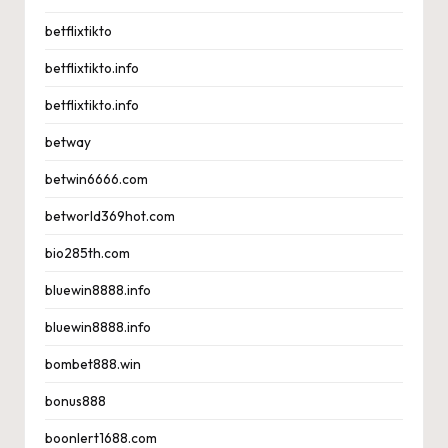
betflixtikto
betflixtikto.info
betflixtikto.info
betway
betwin6666.com
betworld369hot.com
bio285th.com
bluewin8888.info
bluewin8888.info
bombet888.win
bonus888
boonlert1688.com