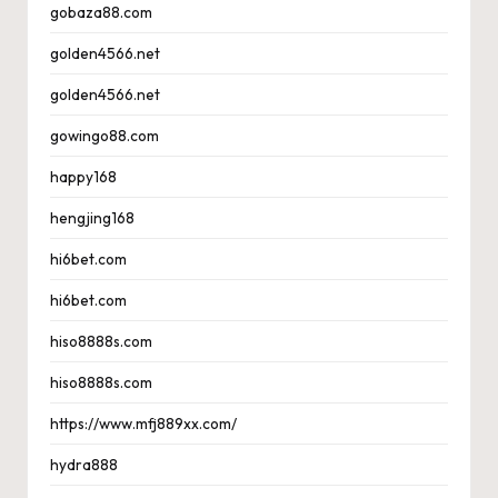
gobaza88.com
golden4566.net
golden4566.net
gowingo88.com
happy168
hengjing168
hi6bet.com
hi6bet.com
hiso8888s.com
hiso8888s.com
https://www.mfj889xx.com/
hydra888