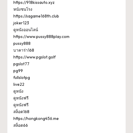
https://918kissauto.xyz
หนังชนโรง
https://sagame168th.club
joker123
ดูหนังออนไลน์
https://www.pussy888play.com
pussy888
บาคาร่า168
https://www.pgslot.golf
pgslot77
pg99
fullslotpg
live22
ดูหนัง
ดูหนังฟรี
ดูหนังฟรี
สล็อต168
https://hongkong456.me
สล็อต66