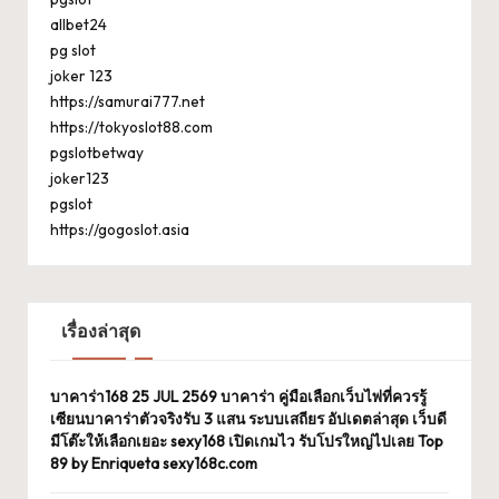
allbet24
pg slot
joker 123
https://samurai777.net
https://tokyoslot88.com
pgslotbetway
joker123
pgslot
https://gogoslot.asia
เรื่องล่าสุด
บาคาร่า168 25 JUL 2569 บาคาร่า คู่มือเลือกเว็บไพ่ที่ควรรู้
เซียนบาคาร่าตัวจริงรับ 3 แสน ระบบเสถียร อัปเดตล่าสุด เว็บดี
มีโต๊ะให้เลือกเยอะ sexy168 เปิดเกมไว รับโปรใหญ่ไปเลย Top
89 by Enriqueta sexy168c.com