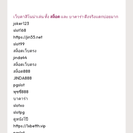
เว็บคาสิโนน่าเล่น ทั้ง
สล็อต
และ
บาคาร่า
ตึงจริงแตกบ่อยมาก
joker123
slot168
https://jin55.net
slot99
สล็อตเว็บตรง
jinda44
สล็อตเว็บตรง
สล็อต888
JINDA888
pgslot
พุซซี่888
บาคาร่า
slotxo
slotpg
ดูหนังโป๊
https://1xbetth.vip
pgslot