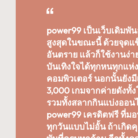
power99 เป็นเว็บเดิมพัน
สูงสุดในขณะนี้ ด้วยจุดแข
อันตราย แล้วก็ใช้งานง่า
บันเทิงใจได้ทุกหนทุกแห่ง
คอมพิวเตอร์ นอกนั้นยังมี
3,000 เกมจากค่ายดังทั้ง
รวมทั้งสลากกินแบ่งออนไ
power99 เครดิตฟรี ที่มอ
ทุกวันแบบไม่อั้น ถ้าเกิ