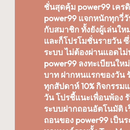
ชั่นสุดคุ้ม power99 เครด
power99 แจกหนักทุกวี่ว
กับสมาชิก ทั้งยังผู้เล่นใ
และก็โปรโมชั่นรายวัน ซึ
ระบบ ไม่ต้องผ่านแอดไม
power99 ลงทะเบียนใหม่ 
บาท ฝากหนแรกของวัน รับ
ทุกสัปดาห์ 10% กิจกรรม
วัน โปรชี้แนะเพื่อนพ้อง ร
ระบบฝากถอนอัตโนมัติ เร
ถอนของ power99 เป็นระ