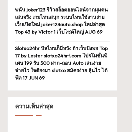
พนัน joker123 รีวิวสล็อตออนไลน์จากมุมคน
เล่นจริง เกมไหนสนุก ระบบไหนใช้งานง่าย
เว็บเปิดใหม่ joker123auto.shop ใหม่ล่าสุด
Top 43 by Victor 1 เว็บไซต์ใหญ่ AUG 69
Slotxo24hr บิลไหนก็มีหวัง ถ้าเว็บปังพอ Top
17 by Lester slotxo24hrf.com โปรโมชั่นพิ
เศษ 199 รับ 500 ฝาก-ถอน Auto เล่นง่าย
จ่ายไว ใจต้องมา slotxo สมัครง่าย ลุ้นไว ได้
ฟีล 17 JUN 69
ความเห็นล่าสุด