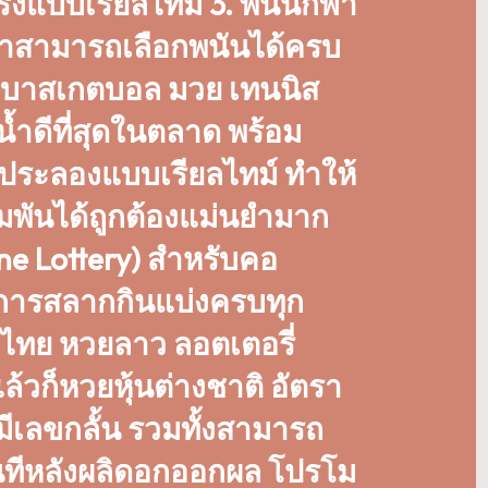
ิงแบบเรียลไทม์ 3. พนันกีฬา
ีฬาสามารถเลือกพนันได้ครบ
ล บาสเกตบอล มวย เทนนิส
น้ำดีที่สุดในตลาด พร้อม
รประลองแบบเรียลไทม์ ทำให้
ิมพันได้ถูกต้องแม่นยำมาก
ine Lottery) สำหรับคอ
ิการสลากกินแบ่งครบทุก
ลไทย หวยลาว ลอตเตอรี่
ล้วก็หวยหุ้นต่างชาติ อัตรา
มีเลขกลั้น รวมทั้งสามารถ
ทีหลังผลิดอกออกผล โปรโม