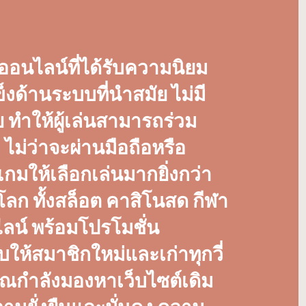
ออนไลน์ที่ได้รับความนิยม
็งด้านระบบที่นำสมัย ไม่มี
ย ทำให้ผู้เล่นสามารถร่วม
 ไม่ว่าจะผ่านมือถือหรือ
เกมให้เลือกเล่นมากยิ่งกว่า
โลก ทั้งสล็อต คาสิโนสด กีฬา
ลน์ พร้อมโปรโมชั่น
บให้สมาชิกใหม่และเก่าทุกวี่
ดคุณกำลังมองหาเว็บไซต์เดิม