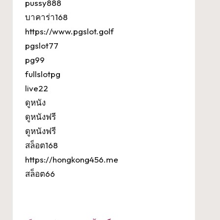
pussy888
บาคาร่า168
https://www.pgslot.golf
pgslot77
pg99
fullslotpg
live22
ดูหนัง
ดูหนังฟรี
ดูหนังฟรี
สล็อต168
https://hongkong456.me
สล็อต66