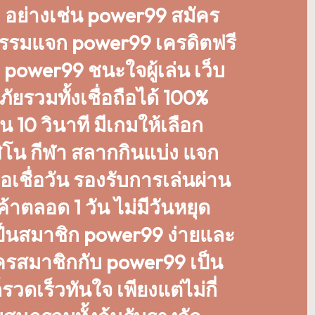
ม่ อย่างเช่น power99 สมัคร
จกรรมแจก
power99
เครดิตฟรี
้ power99 ชนะใจผู้เล่น เว็บ
ัยรวมทั้งเชื่อถือได้ 100%
10 วินาที มีเกมให้เลือก
สิโน กีฬา สลากกินแบ่ง แจก
อเชื่อวัน รองรับการเล่นผ่าน
้าตลอด 1 วัน ไม่มีวันหยุด
็นสมาชิก power99 ง่ายและ
ัครสมาชิกกับ power99 เป็น
ก็รวดเร็วทันใจ เพียงแต่ไม่กี่