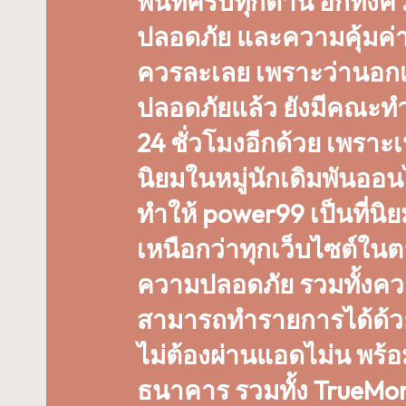
พันที่ครบทุกด้าน อีกทั้ง
ปลอดภัย และความคุ้มค่า
ควรละเลย เพราะว่านอกเห
ปลอดภัยแล้ว ยังมีคณะ
24 ชั่วโมงอีกด้วย เพราะเ
นิยมในหมู่นักเดิมพันออนไ
ทำให้ power99 เป็นที่นิ
เหนือกว่าทุกเว็บไซต์ในตล
ความปลอดภัย รวมทั้งควา
สามารถทำรายการได้ด้ว
ไม่ต้องผ่านแอดไม่น พร
ธนาคาร รวมทั้ง TrueMone