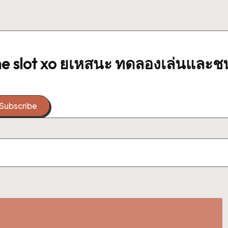
 slot xo ยเหสนะ ทดลองเล่นและชนะท
Subscribe