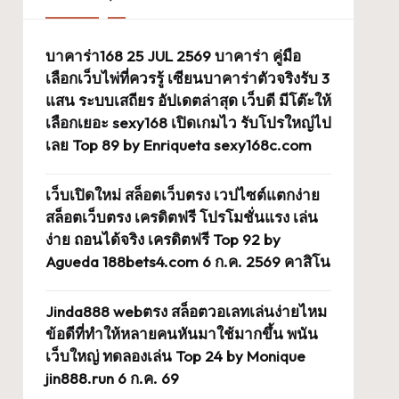
บาคาร่า168 25 JUL 2569 บาคาร่า คู่มือ
เลือกเว็บไพ่ที่ควรรู้ เซียนบาคาร่าตัวจริงรับ 3
แสน ระบบเสถียร อัปเดตล่าสุด เว็บดี มีโต๊ะให้
เลือกเยอะ sexy168 เปิดเกมไว รับโปรใหญ่ไป
เลย Top 89 by Enriqueta sexy168c.com
เว็บเปิดใหม่ สล็อตเว็บตรง เวปไซต์แตกง่าย
สล็อตเว็บตรง เครดิตฟรี โปรโมชั่นแรง เล่น
ง่าย ถอนได้จริง เครดิตฟรี Top 92 by
Agueda 188bets4.com 6 ก.ค. 2569 คาสิโน
Jinda888 webตรง สล็อตวอเลทเล่นง่ายไหม
ข้อดีที่ทำให้หลายคนหันมาใช้มากขึ้น พนัน
เว็บใหญ่ ทดลองเล่น Top 24 by Monique
jin888.run 6 ก.ค. 69