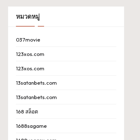
หมวดหมู่
037movie
123xos.com
123xos.com
13satanbets.com
13satanbets.com
168 สล็อต
1688sagame