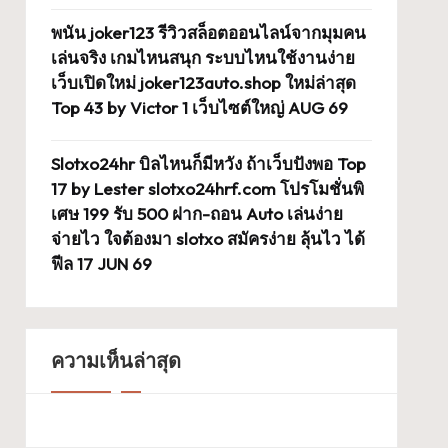
พนัน joker123 รีวิวสล็อตออนไลน์จากมุมคน
เล่นจริง เกมไหนสนุก ระบบไหนใช้งานง่าย
เว็บเปิดใหม่ joker123auto.shop ใหม่ล่าสุด
Top 43 by Victor 1 เว็บไซต์ใหญ่ AUG 69
Slotxo24hr บิลไหนก็มีหวัง ถ้าเว็บปังพอ Top
17 by Lester slotxo24hrf.com โปรโมชั่นพิ
เศษ 199 รับ 500 ฝาก-ถอน Auto เล่นง่าย
จ่ายไว ใจต้องมา slotxo สมัครง่าย ลุ้นไว ได้
ฟีล 17 JUN 69
ความเห็นล่าสุด