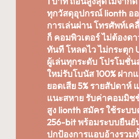
1 บาท ถอนสูงสุดไม่จำกัด
ทุกวัสดุอุปกรณ์ lionth 
การเล่นผ่าน โทรศัพท์เคลื
ก็ คอมพิวเตอร์ ไม่ต้องด
ทันที โหลดไว ไม่กระตุก
ผู้เล่นทุกระดับ โปรโมชั่
ใหม่รับโบนัส 100% ฝากแร
ยอดเสีย 5% รายสัปดาห์ 
แนะสหาย รับค่าคอมมิชชั
สูง
lionth สมัคร
ใช้ระบบ
256-bit พร้อมระบบยืนยัน
ปกป้องการแอบอ้างรวมทั้