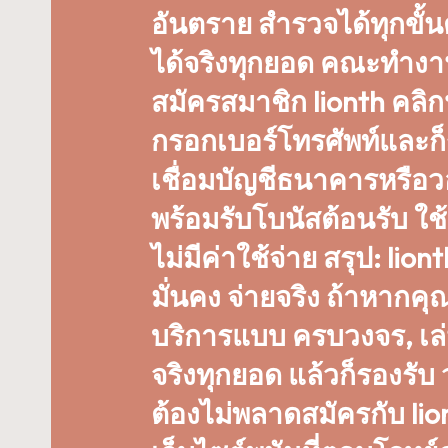
อันตราย สำรวจได้ทุกขั้นต
ได้จริงทุกยอด คณะทำงาน
สมัครสมาชิก lionth คลิก
กรอกเบอร์โทรศัพท์และก็ร
เชื่อมบัญชีธนาคารหรือวอ
พร้อมรับโบนัสต้อนรับ ใช้
ไม่มีค่าใช้จ่าย สรุป: lio
มั่นคง จ่ายจริง ถ้าหากคุ
บริการแบบ ครบวงจร, เล่
จริงทุกยอด แล้วก็รองรับ
ต้องไม่พลาดสมัครกับ lion