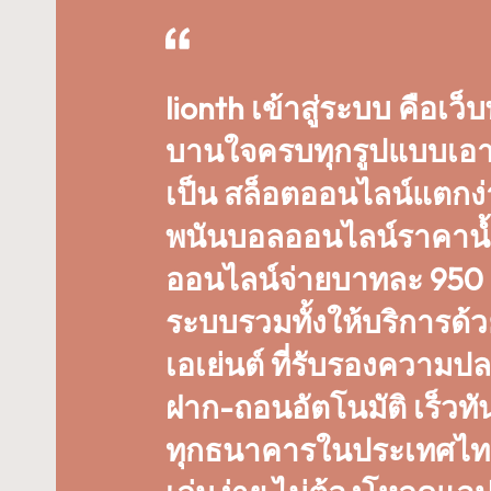
lionth เข้าสู่ระบบ
คือเว็
บานใจครบทุกรูปแบบเอาไว
เป็น สล็อตออนไลน์แตกง
พนันบอลออนไลน์ราคาน้ำด
ออนไลน์จ่ายบาทละ 950 ร
ระบบรวมทั้งให้บริการด้
เอเย่นต์ ที่รับรองความป
ฝาก-ถอนอัตโนมัติ เร็วทั
ทุกธนาคารในประเทศไทย