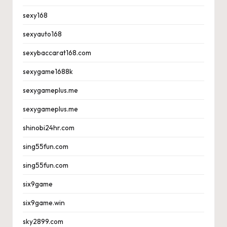
sexy168
sexyauto168
sexybaccarat168.com
sexygame1688k
sexygameplus.me
sexygameplus.me
shinobi24hr.com
sing55fun.com
sing55fun.com
six9game
six9game.win
sky2899.com