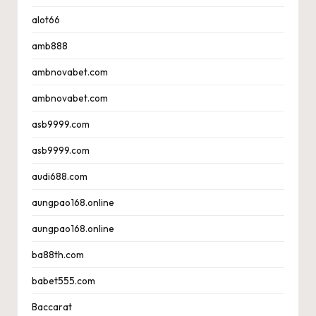
alot66
amb888
ambnovabet.com
ambnovabet.com
asb9999.com
asb9999.com
audi688.com
aungpao168.online
aungpao168.online
ba88th.com
babet555.com
Baccarat