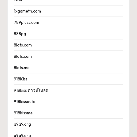
1xgameth.com
789pluss.com
888pg
8lots.com
8lots.com
8lots.me
918Kiss
918kiss ดาวน์โหลด
918kissauto
918kissme
a9a9.org
a9a9.org