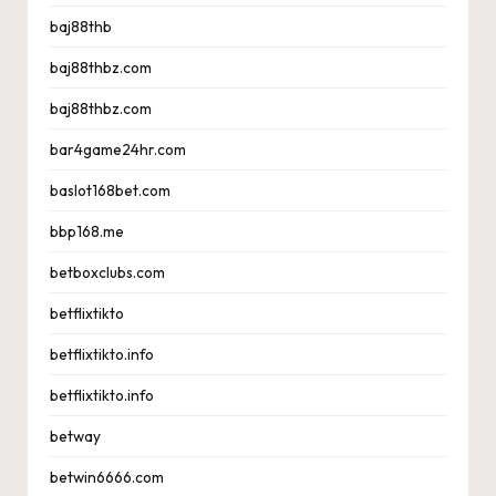
baj88thb
baj88thbz.com
baj88thbz.com
bar4game24hr.com
baslot168bet.com
bbp168.me
betboxclubs.com
betflixtikto
betflixtikto.info
betflixtikto.info
betway
betwin6666.com