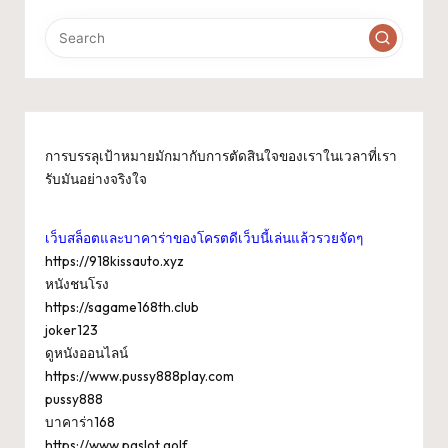
การบรรลุเป้าหมายมักมากับการตัดสินใจของเราในเวลาที่เรา
รับมันอย่างจริงใจ
เว็บสล็อตและบาคาร่าของโครตดีเว็บนี้เล่นแล้วรวยจัดๆ
https://918kissauto.xyz
หนังชนโรง
https://sagame168th.club
joker123
ดูหนังออนไลน์
https://www.pussy888play.com
pussy888
บาคาร่า168
https://www.pgslot.golf