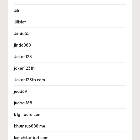
Jili
Jilislot
Jinda55
jinda888
Joker123
joker123th
Joker123th.com
juad69
judhai168
k1gt-auto.com
khumsup888.me
kimchibetbet.com