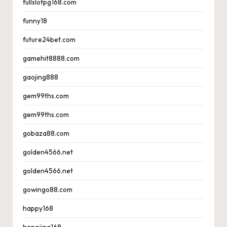
fullslotpg168.com
funny18
future24bet.com
gamehit8888.com
gaojing888
gem99ths.com
gem99ths.com
gobaza88.com
golden4566.net
golden4566.net
gowingo88.com
happy168