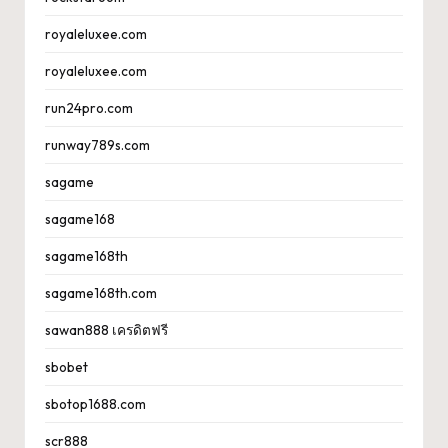
royaleluxee.com
royaleluxee.com
run24pro.com
runway789s.com
sagame
sagame168
sagame168th
sagame168th.com
sawan888 เครดิตฟรี
sbobet
sbotop1688.com
scr888