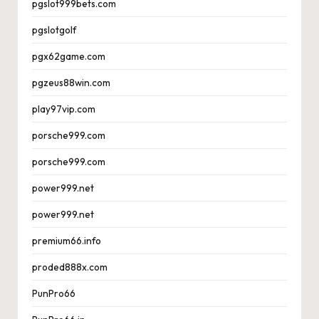
pgslot999bets.com
pgslotgolf
pgx62game.com
pgzeus88win.com
play97vip.com
porsche999.com
porsche999.com
power999.net
power999.net
premium66.info
proded888x.com
PunPro66