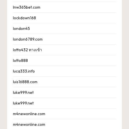
lnw365bet.com
lockdown168
london45
london6789.com
lotto432 ทางเข้า
lotto888
luca333.info
luis16888.com
luke999.net
luke999.net
m4newonline.com
m4newonline.com