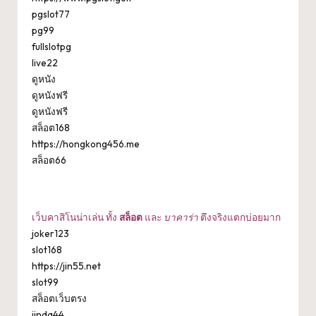
pgslot77
pg99
fullslotpg
live22
ดูหนัง
ดูหนังฟรี
ดูหนังฟรี
สล็อต168
https://hongkong456.me
สล็อต66
เว็บคาสิโนน่าเล่น ทั้ง
สล็อต
และ
บาคาร่า
ตึงจริงแตกบ่อยมาก
joker123
slot168
https://jin55.net
slot99
สล็อตเว็บตรง
jinda44