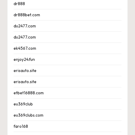
dr888
dr888bet.com
du2477.com
du2477.com
ek4567.com
enjoy24.fun
erisauto.site
erisauto.site
etbet16888.com
eu369club
eu369clubs.com
faro168