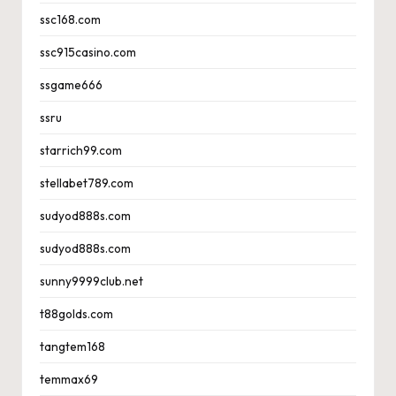
ssc168.com
ssc915casino.com
ssgame666
ssru
starrich99.com
stellabet789.com
sudyod888s.com
sudyod888s.com
sunny9999club.net
t88golds.com
tangtem168
temmax69