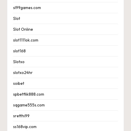
sl99games.com
Slot
Slot Online
slot1111ok.com
slot168
Slotxo
slotxo24hr
soibet
spbetflik888.com
sqgame555s.com
sretthi99
ss168vip.com