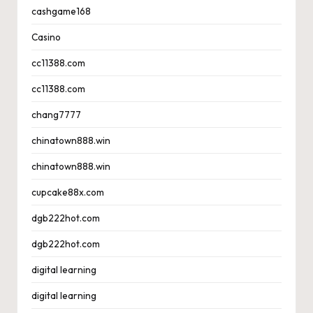
cashgame168
Casino
cc11388.com
cc11388.com
chang7777
chinatown888.win
chinatown888.win
cupcake88x.com
dgb222hot.com
dgb222hot.com
digital learning
digital learning