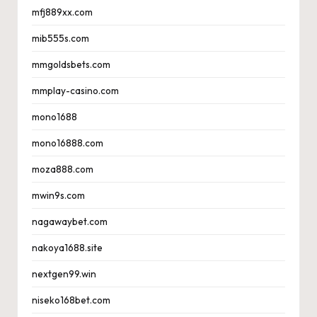
mfj889xx.com
mib555s.com
mmgoldsbets.com
mmplay-casino.com
mono1688
mono16888.com
moza888.com
mwin9s.com
nagawaybet.com
nakoya1688.site
nextgen99.win
niseko168bet.com