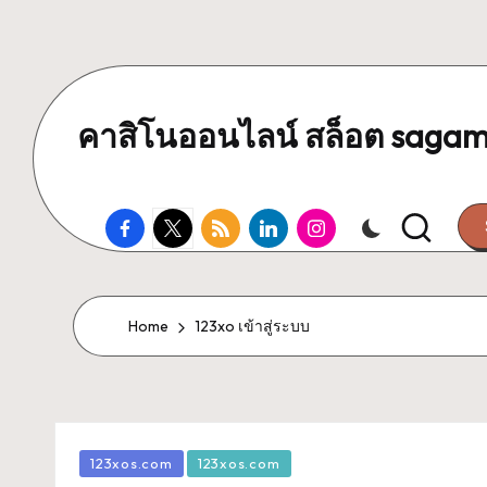
คาสิโนออนไลน์ สล็อต sagame
facebook.com
twitter.com
rss.com
linkedin.com
instagram.com
Home
123xo เข้าสู่ระบบ
Posted
123xos.com
123xos.com