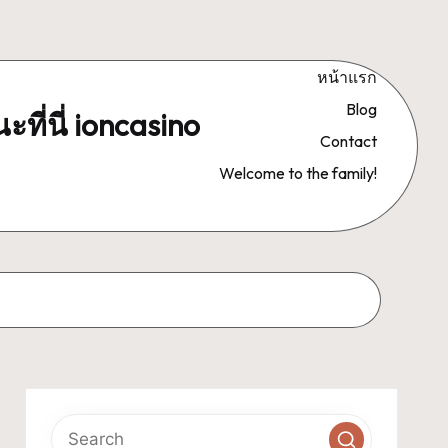
หน้าแรก
Blog
ี่นี่ ioncasino
Contact
Welcome to the family!