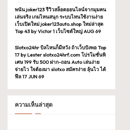
พนัน joker123 รีวิวสล็อตออนไลน์จากมุมคน
เล่นจริง เกมไหนสนุก ระบบไหนใช้งานง่าย
เว็บเปิดใหม่ joker123auto.shop ใหม่ล่าสุด
Top 43 by Victor 1 เว็บไซต์ใหญ่ AUG 69
Slotxo24hr บิลไหนก็มีหวัง ถ้าเว็บปังพอ Top
17 by Lester slotxo24hrf.com โปรโมชั่นพิ
เศษ 199 รับ 500 ฝาก-ถอน Auto เล่นง่าย
จ่ายไว ใจต้องมา slotxo สมัครง่าย ลุ้นไว ได้
ฟีล 17 JUN 69
ความเห็นล่าสุด