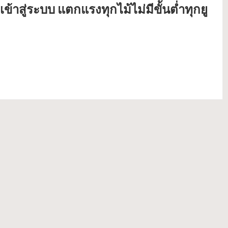
ข้าสู่ระบบ แตกแรงทุกไม้ไม่มีขั้นต่ำทุกยู