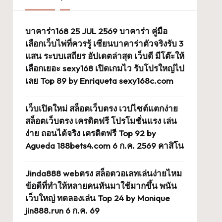
บาคาร่า168 25 JUL 2569 บาคาร่า คู่มือ
เลือกเว็บไพ่ที่ควรรู้ เซียนบาคาร่าตัวจริงรับ 3
แสน ระบบเสถียร อัปเดตล่าสุด เว็บดี มีโต๊ะให้
เลือกเยอะ sexy168 เปิดเกมไว รับโปรใหญ่ไป
เลย Top 89 by Enriqueta sexy168c.com
เว็บเปิดใหม่ สล็อตเว็บตรง เวปไซต์แตกง่าย
สล็อตเว็บตรง เครดิตฟรี โปรโมชั่นแรง เล่น
ง่าย ถอนได้จริง เครดิตฟรี Top 92 by
Agueda 188bets4.com 6 ก.ค. 2569 คาสิโน
Jinda888 webตรง สล็อตวอเลทเล่นง่ายไหม
ข้อดีที่ทำให้หลายคนหันมาใช้มากขึ้น พนัน
เว็บใหญ่ ทดลองเล่น Top 24 by Monique
jin888.run 6 ก.ค. 69