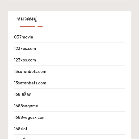
หมวดหมู่
037movie
123xos.com
123xos.com
13satanbets.com
13satanbets.com
168 สล็อต
1688sagame
1688vegasx.com
168slot