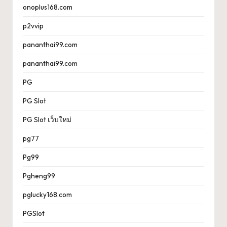
onoplus168.com
p2vvip
pananthai99.com
pananthai99.com
PG
PG Slot
PG Slot เว็บใหม่
pg77
Pg99
Pgheng99
pglucky168.com
PGSlot