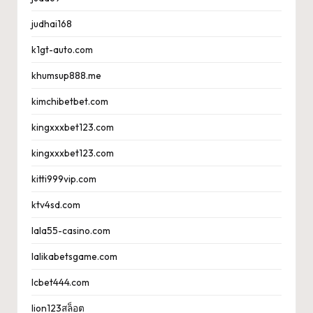
judhai168
k1gt-auto.com
khumsup888.me
kimchibetbet.com
kingxxxbet123.com
kingxxxbet123.com
kitti999vip.com
ktv4sd.com
lala55-casino.com
lalikabetsgame.com
lcbet444.com
lion123สล็อต