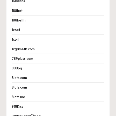
168สล็อต
188bet
188betth
1xbet
1xbit
1xgameth.com
789pluss.com
888pg
8lots.com
8lots.com
8lots.me
918Kiss