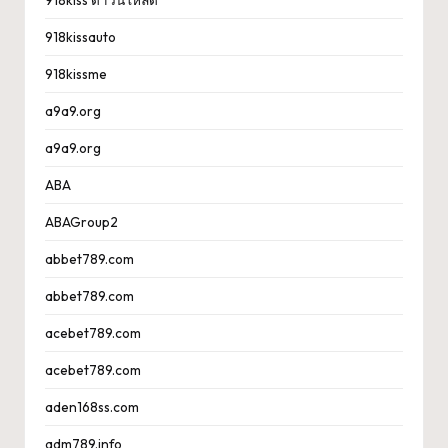
918kiss ดาวน์โหลด
918kissauto
918kissme
a9a9.org
a9a9.org
ABA
ABAGroup2
abbet789.com
abbet789.com
acebet789.com
acebet789.com
aden168ss.com
adm789.info