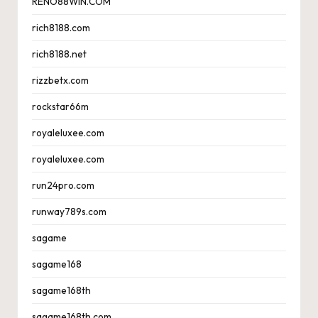
RENO88WIN.COM
rich8188.com
rich8188.net
rizzbetx.com
rockstar66m
royaleluxee.com
royaleluxee.com
run24pro.com
runway789s.com
sagame
sagame168
sagame168th
sagame168th.com