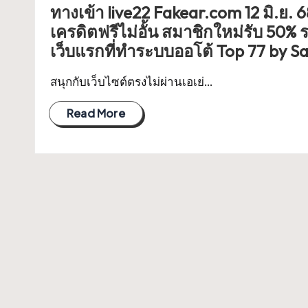
in
ทางเข้า live22 Fakear.com 12 มิ.ย. 
เครดิตฟรีไม่อั้น สมาชิกใหม่รับ 50% 
เว็บแรกที่ทำระบบออโต้ Top 77 by S
สนุกกับเว็บไซต์ตรงไม่ผ่านเอเย่…
Read More