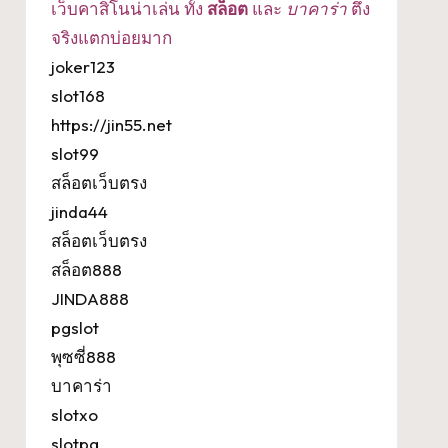
เว็บคาสิโนน่าเล่น ทั้ง
สล็อต
และ
บาคาร่า
ตึง
จริงแตกบ่อยมาก
joker123
slot168
https://jin55.net
slot99
สล็อตเว็บตรง
jinda44
สล็อตเว็บตรง
สล็อต888
JINDA888
pgslot
พุซซี่888
บาคาร่า
slotxo
slotpg