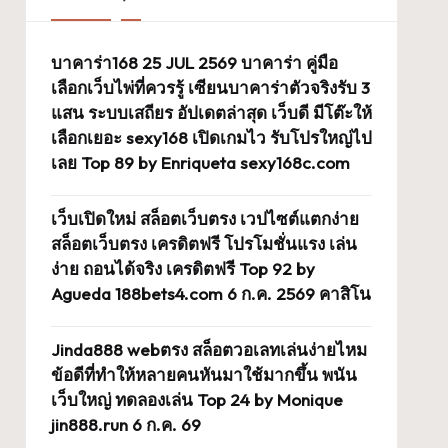
บาคาร่า168 25 JUL 2569 บาคาร่า คู่มือ
เลือกเว็บไพ่ที่ควรรู้ เซียนบาคาร่าตัวจริงรับ 3
แสน ระบบเสถียร อัปเดตล่าสุด เว็บดี มีโต๊ะให้
เลือกเยอะ sexy168 เปิดเกมไว รับโปรใหญ่ไป
เลย Top 89 by Enriqueta sexy168c.com
เว็บเปิดใหม่ สล็อตเว็บตรง เวปไซต์แตกง่าย
สล็อตเว็บตรง เครดิตฟรี โปรโมชั่นแรง เล่น
ง่าย ถอนได้จริง เครดิตฟรี Top 92 by
Agueda 188bets4.com 6 ก.ค. 2569 คาสิโน
Jinda888 webตรง สล็อตวอเลทเล่นง่ายไหม
ข้อดีที่ทำให้หลายคนหันมาใช้มากขึ้น พนัน
เว็บใหญ่ ทดลองเล่น Top 24 by Monique
jin888.run 6 ก.ค. 69