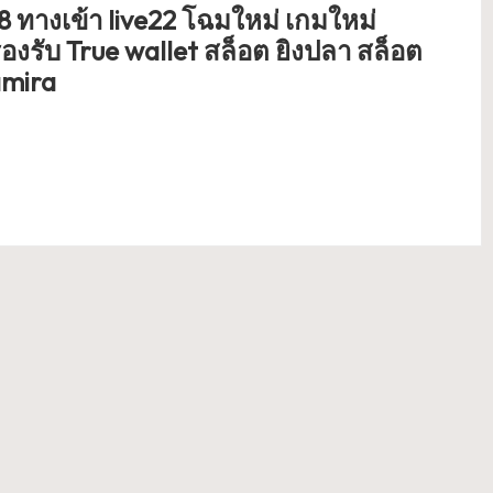
68 ทางเข้า live22 โฉมใหม่ เกมใหม่
รองรับ True wallet สล็อต ยิงปลา สล็อต
amira