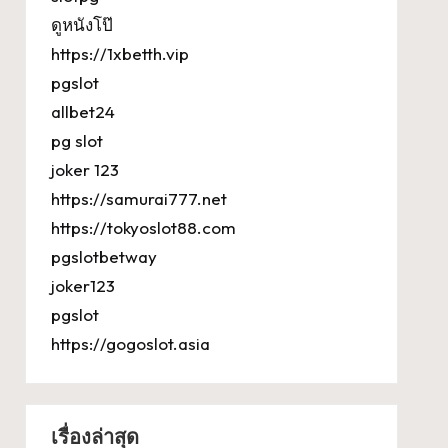
ดูหนังโป๊
https://1xbetth.vip
pgslot
allbet24
pg slot
joker 123
https://samurai777.net
https://tokyoslot88.com
pgslotbetway
joker123
pgslot
https://gogoslot.asia
เรื่องล่าสุด