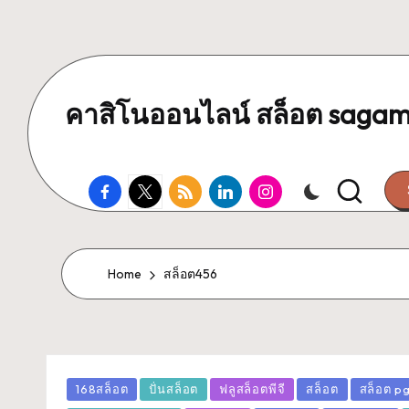
คาสิโนออนไลน์ สล็อต sagame
facebook.com
twitter.com
rss.com
linkedin.com
instagram.com
Home
สล็อต456
Posted
168สล็อต
ปั่นสล็อต
ฟลูสล็อตพีจี
สล็อต
สล็อต p