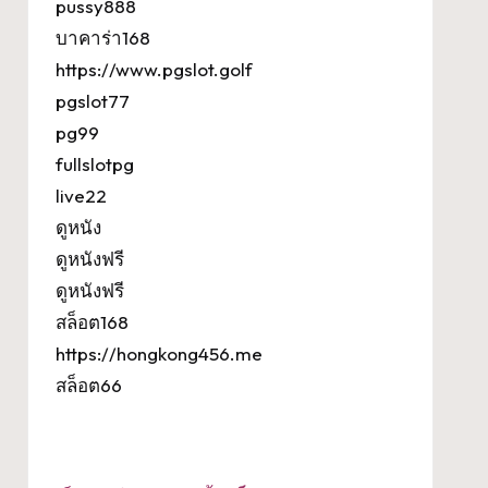
pussy888
บาคาร่า168
https://www.pgslot.golf
pgslot77
pg99
fullslotpg
live22
ดูหนัง
ดูหนังฟรี
ดูหนังฟรี
สล็อต168
https://hongkong456.me
สล็อต66