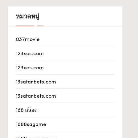
หมวดหมู่
037movie
123xos.com
123xos.com
13satanbets.com
13satanbets.com
168 สล็อต
1688sagame