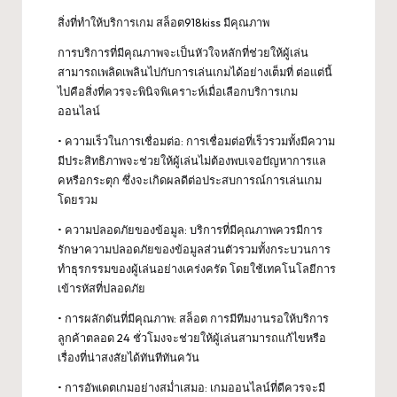
สิ่งที่ทำให้บริการเกม สล็อต918kiss มีคุณภาพ
การบริการที่มีคุณภาพจะเป็นหัวใจหลักที่ช่วยให้ผู้เล่น
สามารถเพลิดเพลินไปกับการเล่นเกมได้อย่างเต็มที่ ต่อแต่นี้
ไปคือสิ่งที่ควรจะพินิจพิเคราะห์เมื่อเลือกบริการเกม
ออนไลน์
• ความเร็วในการเชื่อมต่อ: การเชื่อมต่อที่เร็วรวมทั้งมีความ
มีประสิทธิภาพจะช่วยให้ผู้เล่นไม่ต้องพบเจอปัญหาการแล
คหรือกระตุก ซึ่งจะเกิดผลดีต่อประสบการณ์การเล่นเกม
โดยรวม
• ความปลอดภัยของข้อมูล: บริการที่มีคุณภาพควรมีการ
รักษาความปลอดภัยของข้อมูลส่วนตัวรวมทั้งกระบวนการ
ทำธุรกรรมของผู้เล่นอย่างเคร่งครัด โดยใช้เทคโนโลยีการ
เข้ารหัสที่ปลอดภัย
• การผลักดันที่มีคุณภาพ:
สล็อต
การมีทีมงานรอให้บริการ
ลูกค้าตลอด 24 ชั่วโมงจะช่วยให้ผู้เล่นสามารถแก้ไขหรือ
เรื่องที่น่าสงสัยได้ทันทีทันควัน
• การอัพเดตเกมอย่างสม่ำเสมอ: เกมออนไลน์ที่ดีควรจะมี