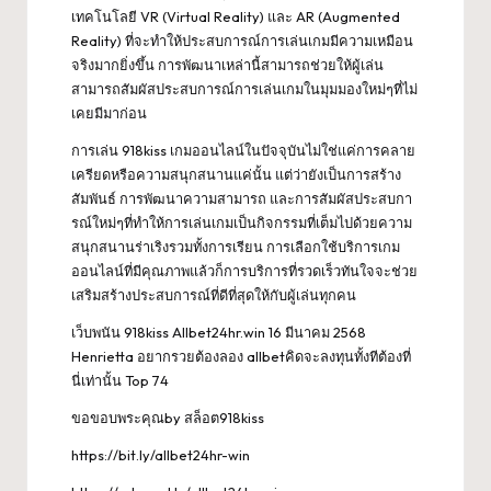
เทคโนโลยี VR (Virtual Reality) และ AR (Augmented
Reality) ที่จะทำให้ประสบการณ์การเล่นเกมมีความเหมือน
จริงมากยิ่งขึ้น การพัฒนาเหล่านี้สามารถช่วยให้ผู้เล่น
สามารถสัมผัสประสบการณ์การเล่นเกมในมุมมองใหม่ๆที่ไม่
เคยมีมาก่อน
การเล่น 918kiss เกมออนไลน์ในปัจจุบันไม่ใช่แค่การคลาย
เครียดหรือความสนุกสนานแค่นั้น แต่ว่ายังเป็นการสร้าง
สัมพันธ์ การพัฒนาความสามารถ และการสัมผัสประสบกา
รณ์ใหม่ๆที่ทำให้การเล่นเกมเป็นกิจกรรมที่เต็มไปด้วยความ
สนุกสนานร่าเริงรวมทั้งการเรียน การเลือกใช้บริการเกม
ออนไลน์ที่มีคุณภาพแล้วก็การบริการที่รวดเร็วทันใจจะช่วย
เสริมสร้างประสบการณ์ที่ดีที่สุดให้กับผู้เล่นทุกคน
เว็บพนัน 918kiss Allbet24hr.win 16 มีนาคม 2568
Henrietta อยากรวยต้องลอง allbetคิดจะลงทุนทั้งทีต้องที่
นี่เท่านั้น Top 74
ขอขอบพระคุณby
สล็อต918kiss
https://bit.ly/allbet24hr-win