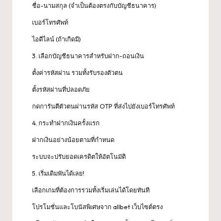
ชื่อ-นามสกุล (จำเป็นต้องตรงกับบัญชีธนาคาร)
เบอร์โทรศัพท์
ไอดีไลน์ (ถ้าเกิดมี)
3. เลือกบัญชีธนาคารสำหรับฝาก-ถอนเงิน
ตั้งค่ารหัสผ่าน รวมทั้งรับรองตัวตน
ตั้งรหัสผ่านที่ปลอดภัย
กดการันตีตัวตนผ่านรหัส OTP ที่ส่งไปยังเบอร์โทรศัพท์
4. กระทำฝากเงินครั้งแรก
ฝากเงินอย่างน้อยตามที่กำหนด
ระบบจะปรับยอดเครดิตให้อัตโนมัติ
5. เริ่มเดิมพันได้เลย!
เลือกเกมที่ต้องการรวมทั้งเริ่มเล่นได้โดยทันที
โปรโมชั่นและโบนัสพิเศษจาก allbet เว็บไซต์ตรง