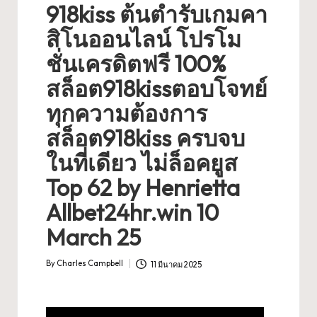
918kiss ต้นตำรับเกมคา
สิโนออนไลน์ โปรโม
ชั่นเครดิตฟรี 100%
สล็อต918kissตอบโจทย์
ทุกความต้องการ
สล็อต918kiss ครบจบ
ในที่เดียว ไม่ล็อคยูส
Top 62 by Henrietta
Allbet24hr.win 10
March 25
By
Charles Campbell
11 มีนาคม 2025
Posted
by