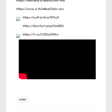
https://rebrand.ly/allbet24hr-win
https://wow.in.th/allbet24hr-win
https://cutt.ly/6rw7K9o3
https://shorturl.asia/0mREU
https://t.co/OZE4i2fWrx
Tags:
allbet