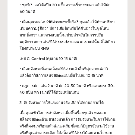
• ชุดที่ 3: ออโต้สปิน 20 ครั้ง ความเร็วธรรมดา แล้วให้พัก
60 วินาที
• เมื่อคุณทดสอบ918kissautoทั้งยัง 3 ชุดแล้ว ให้ท่านเปรียบ
เทียบความรู้สึกว่า มีการเสียติดหรือได้คืนบ้างในชุดไหน
มากยิ่งกว่า แนวทางแบบนี้จะช่วยสำหรับในการปรับ
พฤติกรรมการเล่น918kissautoของพวกเราแค่นั้น มิได้เกี่ยว
โยงกับระบบ RNG
เฟส C: Control (คุมเกม 10-15 นาที)
• เลือกจังหวะที่เล่นสล็อต918kissแล้วลื่นที่สุดจากเฟส B
แล้วล็อกวิธีการเล่น918kissแบบงั้นไปเลย 10-15 นาที
• กฎการพัก: เล่น 2 นาที พัก 20-30 วินาที หรือเล่นครบ 30-
40 สปิน พัก 1 นาทีก็ได้ด้วยเหมือนกัน
3. จับจังหวะการใช้แรงงานจริง เลือกได้ตามอยากได้
เมื่อคุณเข้าใจการจับจังหวะเพิ่มขึ้นเรื่อยๆแล้ว ทดสอบ
สล็อต918kissด้วยตัวเองมาแล้ว การจับจังหวะในการใช้งาน
จริงก็คงจะพร้อมแล้วล่ะนะครับ ซึ่งผมก็มีสูตรจังหวะใช้งาน
จริงที่คุณสามารถเลือกใช้สล็อต918kissได้เลยตามใจชอบ