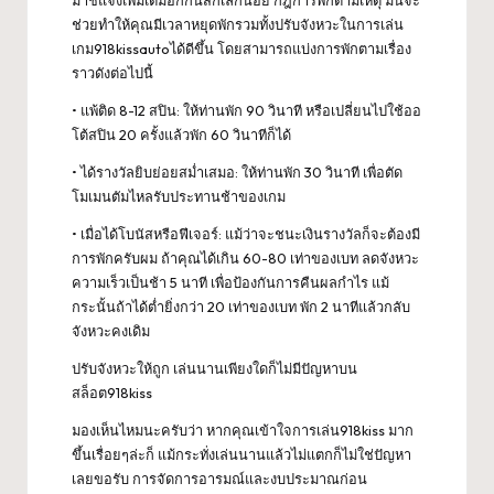
ช่วยทำให้คุณมีเวลาหยุดพักรวมทั้งปรับจังหวะในการเล่น
เกม918kissautoได้ดีขึ้น โดยสามารถแบ่งการพักตามเรื่อง
ราวดังต่อไปนี้
• แพ้ติด 8-12 สปิน: ให้ท่านพัก 90 วินาที หรือเปลี่ยนไปใช้ออ
โต้สปิน 20 ครั้งแล้วพัก 60 วินาทีก็ได้
• ได้รางวัลยิบย่อยสม่ำเสมอ: ให้ท่านพัก 30 วินาที เพื่อตัด
โมเมนตัมไหลรับประทานช้าของเกม
• เมื่อได้โบนัสหรือฟีเจอร์: แม้ว่าจะชนะเงินรางวัลก็จะต้องมี
การพักครับผม ถ้าคุณได้เกิน 60-80 เท่าของเบท ลดจังหวะ
ความเร็วเป็นช้า 5 นาที เพื่อป้องกันการคืนผลกำไร แม้
กระนั้นถ้าได้ต่ำยิ่งกว่า 20 เท่าของเบท พัก 2 นาทีแล้วกลับ
จังหวะคงเดิม
ปรับจังหวะให้ถูก เล่นนานเพียงใดก็ไม่มีปัญหาบน
สล็อต918kiss
มองเห็นไหมนะครับว่า หากคุณเข้าใจการเล่น918kiss มาก
ขึ้นเรื่อยๆล่ะก็ แม้กระทั่งเล่นนานแล้วไม่แตกก็ไม่ใช่ปัญหา
เลยขอรับ การจัดการอารมณ์และงบประมาณก่อน