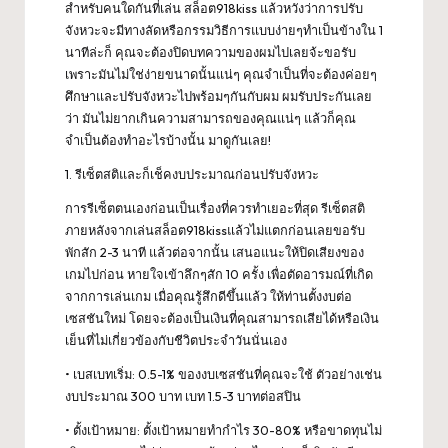
สำหรับคนใดกันที่เล่น สล็อต918kiss แล้วหวังว่าการปรับ
จังหวะจะมีทางลัดหรือกรรมวิธีการแบบง่ายๆทำเป็นข้างใน 1
นาทีล่ะก็ คุณจะต้องปิดบทความของผมไปเลยจ้ะขอรับ
เพราะมันไม่ใช่ง่ายขนาดนั้นแน่ๆ คุณจำเป็นที่จะต้องค่อยๆ
ศึกษาและปรับจังหวะไปพร้อมๆกันกับผม ผมรับประกันเลย
ว่า มันไม่ยากเกินความสามารถของคุณแน่ๆ แล้วก็คุณ
จำเป็นต้องทำอะไรบ้างนั้น มาดูกันเลย!
1. รีเซ็ตสติและก็เช็คงบประมาณก่อนปรับจังหวะ
การรีเซ็ตตนเองก่อนเป็นเรื่องที่ควรทำเยอะที่สุด รีเซ็ตสติ
ภายหลังจากเล่น
สล็อต918kiss
แล้วไม่แตกก่อนเลยขอรับ
พักสัก 2-3 นาที แล้วต่อจากนั้น เสนอแนะให้ปิดเสียงของ
เกมไปก่อน หายใจเข้าลึกๆสัก 10 ครั้ง เพื่อตัดอารมณ์ที่เกิด
จากการเล่นเกม เมื่อคุณรู้สึกดีขึ้นแล้ว ให้ท่านตั้งงบต่อ
เซสชันใหม่ โดยจะต้องเป็นเงินที่คุณสามารถเสียได้หรือเงิน
เย็นที่ไม่เกี่ยวข้องกับชีวิตประจำวันนั่นเอง
• เบสเบทเริ่ม: 0.5-1% ของงบเซสชันที่คุณจะใช้ ตัวอย่างเช่น
งบประมาณ 300 บาท เบท 1.5-3 บาทต่อสปิน
• ตั้งเป้าหมาย: ตั้งเป้าหมายทำกำไร 30-80% หรือขาดทุนไม่