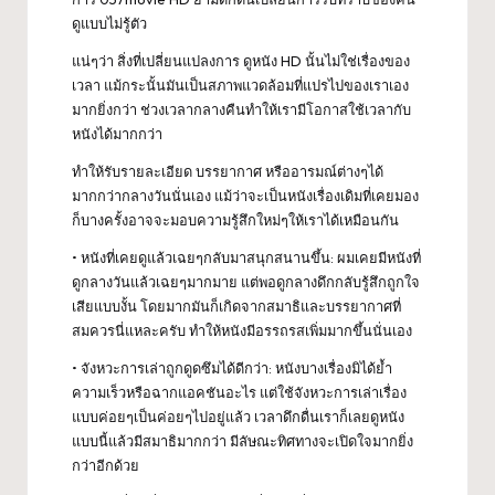
ดูแบบไม่รู้ตัว
แน่ๆว่า สิ่งที่เปลี่ยนแปลงการ ดูหนัง HD นั้นไม่ใช่เรื่องของ
เวลา แม้กระนั้นมันเป็นสภาพแวดล้อมที่แปรไปของเราเอง
มากยิ่งกว่า ช่วงเวลากลางคืนทำให้เรามีโอกาสใช้เวลากับ
หนังได้มากกว่า
ทำให้รับรายละเอียด บรรยากาศ หรืออารมณ์ต่างๆได้
มากกว่ากลางวันนั่นเอง แม้ว่าจะเป็นหนังเรื่องเดิมที่เคยมอง
ก็บางครั้งอาจจะมอบความรู้สึกใหม่ๆให้เราได้เหมือนกัน
• หนังที่เคยดูแล้วเฉยๆกลับมาสนุกสนานขึ้น: ผมเคยมีหนังที่
ดูกลางวันแล้วเฉยๆมากมาย แต่พอดูกลางดึกกลับรู้สึกถูกใจ
เสียแบบงั้น โดยมากมันก็เกิดจากสมาธิและบรรยากาศที่
สมควรนี่แหละครับ ทำให้หนังมีอรรถรสเพิ่มมากขึ้นนั่นเอง
• จังหวะการเล่าถูกดูดซึมได้ดีกว่า: หนังบางเรื่องมิได้ย้ำ
ความเร็วหรือฉากแอคชันอะไร แต่ใช้จังหวะการเล่าเรื่อง
แบบค่อยๆเป็นค่อยๆไปอยู่แล้ว เวลาดึกดื่นเราก็เลยดูหนัง
แบบนี้แล้วมีสมาธิมากกว่า มีลัษณะทิศทางจะเปิดใจมากยิ่ง
กว่าอีกด้วย