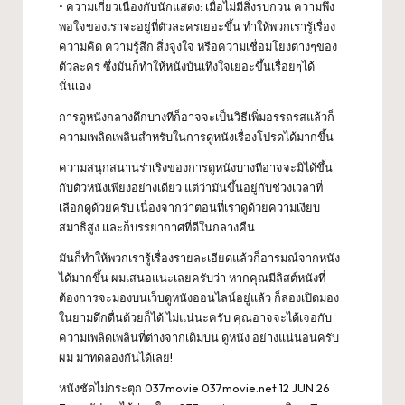
• ความเกี่ยวเนื่องกับนักแสดง: เมื่อไม่มีสิ่งรบกวน ความพึง
พอใจของเราจะอยู่ที่ตัวละครเยอะขึ้น ทำให้พวกเรารู้เรื่อง
ความคิด ความรู้สึก สิ่งจูงใจ หรือความเชื่อมโยงต่างๆของ
ตัวละคร ซึ่งมันก็ทำให้หนังบันเทิงใจเยอะขึ้นเรื่อยๆได้
นั่นเอง
การดูหนังกลางดึกบางทีก็อาจจะเป็นวิธีเพิ่มอรรถรสแล้วก็
ความเพลิดเพลินสำหรับในการดูหนังเรื่องโปรดได้มากขึ้น
ความสนุกสนานร่าเริงของการดูหนังบางทีอาจจะมิได้ขึ้น
กับตัวหนังเพียงอย่างเดียว แต่ว่ามันขึ้นอยู่กับช่วงเวลาที่
เลือกดูด้วยครับ เนื่องจากว่าตอนที่เราดูด้วยความเงียบ
สมาธิสูง และก็บรรยากาศที่ดีในกลางคืน
มันก็ทำให้พวกเรารู้เรื่องรายละเอียดแล้วก็อารมณ์จากหนัง
ได้มากขึ้น ผมเสนอแนะเลยครับว่า หากคุณมีลิสต์หนังที่
ต้องการจะมองบนเว็บดูหนังออนไลน์อยู่แล้ว ก็ลองเปิดมอง
ในยามดึกดื่นด้วยก็ได้ ไม่แน่นะครับ คุณอาจจะได้เจอกับ
ความเพลิดเพลินที่ต่างจากเดิมบน ดูหนัง อย่างแน่นอนครับ
ผม มาทดลองกันได้เลย!
หนังชัดไม่กระตุก 037movie
037movie
.net 12 JUN 26