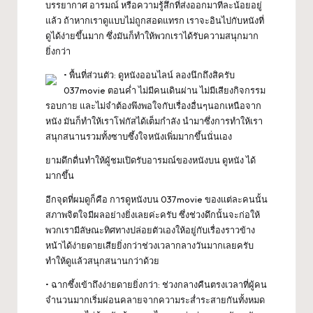
บรรยากาศ อารมณ์ หรือความรู้สึกที่ส่งออกมาทีละน้อยอยู่
แล้ว ถ้าหากเราดูแบบไม่ถูกสอดแทรก เราจะอินไปกับหนังที่
ดูได้ง่ายขึ้นมาก ซึ่งมันก็ทำให้พวกเราได้รับความสนุกมาก
ยิ่งกว่า
• พื้นที่ส่วนตัว:
ดูหนังออนไลน์
ลองนึกถึงสิครับ
037movie ตอนค่ำ ไม่มีคนเดินผ่าน ไม่มีเสียงกิจกรรม
รอบกาย และไม่จำต้องพึงพอใจกับเรื่องอื่นๆนอกเหนือจาก
หนัง มันก็ทำให้เราโฟกัสได้เต็มกำลัง นำมาซึ่งการทำให้เรา
สนุกสนานรวมทั้งซาบซึ้งใจหนังเพิ่มมากขึ้นนั่นเอง
ยามดึกดื่นทำให้ผู้ชมเปิดรับอารมณ์ของหนังบน ดูหนัง ได้
มากขึ้น
อีกจุดที่ผมดูก็คือ การดูหนังบน 037movie ของแต่ละคนนั้น
สภาพจิตใจมีผลอย่างยิ่งเลยค่ะครับ ซึ่งช่วงดึกนั้นจะก่อให้
พวกเรามีลัษณะทิศทางปล่อยตัวเองให้อยู่กับเรื่องราวข้าง
หน้าได้ง่ายดายเสียยิ่งกว่าช่วงเวลากลางวันมากเลยครับ
ทำให้ดูแล้วสนุกสนานกว่าด้วย
• ฉากซึ้งเข้าถึงง่ายดายยิ่งกว่า: ช่วงกลางคืนตรงเวลาที่ผู้คน
จำนวนมากเริ่มผ่อนคลายจากความระส่ำระสายกันทั้งหมด