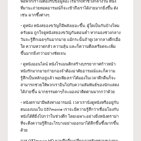
พอพวกเราไม่ต้องรับข้อมูลอะไรมากเท่าช่วงกลางวัน หนัง
ที่มานะถ่ายทอดอารมณ์ก็จะเข้าถึงเราได้ง่ายมากยิ่งขึ้น ดัง
เช่น ฉากซึ้งต่างๆ
• ดูหนัง หนังสยองขวัญก็มีพลังเยอะขึ้น: ผู้ใดเป็นกันบ้างไหม
ครับผม ถูกใจดูหนังสยองขวัญกันตอนค่ำ หากมองช่วงกลาง
วันจะรู้สึกเฉยๆกันมากมาย แม้กระนั้นถ้าดูเวลากลางดึกเมื่อ
ใด ความหวาดกลัว ความลุ้น และก็ความตึงเครียดจะเพิ่ม
ขึ้นมากยิ่งกว่าอย่างชัดเจน
• ดูหนังออนไลน์ หนังโรแมนติกสร้างบรรยากาศก้าวหน้า:
หนังรักมากมายก่ายกองจำต้องอาศัยอารมณ์และก็ความ
รู้สึกเป็นหลักอยู่แล้ว พอเพียงเราได้มองในเวลาดึกดื่นก็จะ
สามารถช่วยให้พวกเราอินไปกับความสัมพันธ์ของนักแสดง
ได้ง่ายขึ้น ฉากธรรมดาๆก็จะมองน่าติดตามมากกว่าด้วย
• หนังดราม่ามีพลังทางอารมณ์: เวลาเรานั่งดูหนังหรืออยู่กับ
ตนเองบนเว็บ 037movie เราจะมีความรู้สึกว่าเชื่อมโยงกับ
หนังได้ดียิ่งไปกว่าในช่วงดึก โดยเฉพาะอย่างยิ่งหนังดราม่า
ที่จะดึงความรู้สึกอะไรบางอย่างออกมาได้ลึกขึ้นซึ้งมากขึ้น
ด้วย
การ 037movie HD ยามดึกดื่นเปลี่ยนการรับทราบของคน