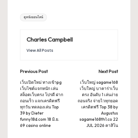
Tags:
ดูหนังออนไลน์
Charles Campbell
View All Posts
Post
Previous Post
Next Post
navigation
เว็บเปิดใหม่ ทางเข้าpg
เว็บใหญ่ sagame168
เว็บไซต์แจกหนัก เล่น
เว็บใหญ่ บาคาร่าเว็บ
สล็อตเว็บตรง โปรดี ฝาก
ตรง อันดับ 1 เล่นง่าย
ถอนเร็ว แจกเครดิตฟรี
ถอนจริง จ่ายไวทุกยอด
ทุกวัน ทดลองเล่น Top
เครดิตฟรี Top 38 by
39 by Dieter
Augustus
funny18d.com 18 มิ.ย.
sagame168th1.co 22
69 casino online
JUL 2026 คาสิโน