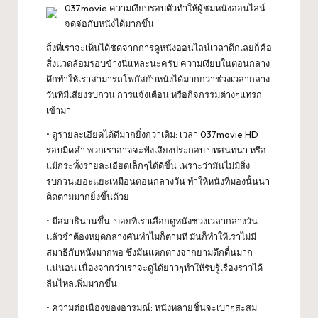
037movie ความเงียบรอบตัวทำให้ผู้ชมหนังออนไลน์
จดจ่อกับหนังได้มากขึ้น
สิ่งที่เราจะเห็นได้ชัดจากการดูหนังออนไลน์เวลาดึกเลยก็คือ
สิ่งแวดล้อมรอบข้างนี่แหละนะครับ ความเงียบในตอนกลาง
ดึกทำให้เราสามารถโฟกัสกับหนังได้มากกว่าช่วงเวลากลาง
วันที่มีเสียงรบกวน การแจ้งเตือน หรือกิจกรรมต่างๆแทรก
เข้ามา
• ดูรายละเอียดได้ดีมากยิ่งกว่าเดิม: เวลา 037movie HD
รอบมืดค่ำ พวกเราอาจจะฟังเสียงประกอบ บทสนทนา หรือ
แม้กระทั้งรายละเอียดเล็กๆได้ดีขึ้น เพราะว่ามันไม่มีสิ่ง
รบกวนเยอะแยะเหมือนตอนกลางวัน ทำให้หนังที่มองนั้นน่า
ติดตามมากยิ่งขึ้นด้วย
• มีสมาธินานขึ้น: บ่อยที่เราเลือกดูหนังช่วงเวลากลางวัน
แล้วจำต้องหยุดกลางคันทำไมก็ตามที มันก็ทำให้เราไม่มี
สมาธิกับหนังมากพอ ซึ่งมันแตกต่างจากยามดึกดื่นมาก
แน่นอน เนื่องจากว่าเราจะดูได้ยาวๆทำให้รับรู้เรื่องราวได้
ลื่นไหลเพิ่มมากขึ้น
• ความต่อเนื่องของอารมณ์: หนังหลายชิ้นจะเบาๆสะสม