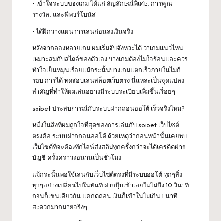
• เข้าใจระบบของเกม ได้แก่ สัญลักษณ์พิเศษ, การคูณ
รางวัล, และฟีพบร์โบนัส
• ได้ฝึกวางแผนการเล่นก่อนลงเงินจริง
หลังจากลองหลายเกม ผมเริ่มจับจังหวะได้ ว่าเกมแนวไหน
เหมาะสมกับสไตล์ของตัวเอง บางเกมต้องไม่ใจร้อนและควร
ทำใจเย็นหมุนเรื่อยแม้กระนั้นบางเกมแตกเร็วภายในไม่กี่
รอบ การได้ ทดสอบเล่นสล็อตเว็บตรง นี่แหละเป็นจุดแปลง
สำคัญที่ทำให้ผมเล่นอย่างมีระบบระเบียบเพิ่มขึ้นเรื่อยๆ
soibet ประสบการณ์กับระบบฝากถอนออโต้ เร็วจริงไหม?
หนึ่งในสิ่งที่ผมถูกใจที่สุดของการเล่นกับ soibet เว็บไซต์
ตรงคือ ระบบฝากถอนออโต้ ด้วยเหตุว่าก่อนหน้านั้นเคยพบ
เว็บไซต์ที่จะต้องทักไลน์ส่งสลิปทุกครั้งกว่าจะได้เครดิตฝาก
บัญชี ครั้งคราวรอนานเป็นชั่วโมง
แม้กระนั้นพอใช้เล่นกับเว็บไซต์ตรงที่มีระบบออโต้ ทุกๆสิ่ง
ทุกๆอย่างเปลี่ยนไปในทันที ฝากปุ๊บเข้าเลยในไม่ถึง 10 วินาที
ถอนก็เช่นเดียวกัน แค่กดถอน เงินก็เข้าในไม่เกิน 1 นาที
สะดวกมากมายจริงๆ