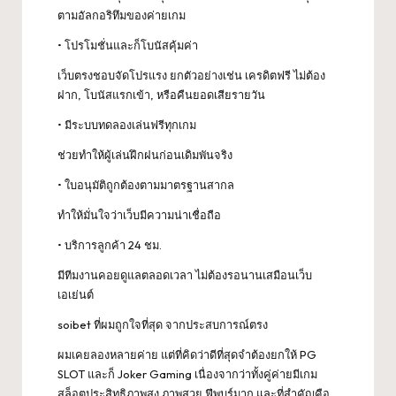
ตามอัลกอริทึมของค่ายเกม
• โปรโมชั่นและก็โบนัสคุ้มค่า
เว็บตรงชอบจัดโปรแรง ยกตัวอย่างเช่น เครดิตฟรี ไม่ต้อง
ฝาก, โบนัสแรกเข้า, หรือคืนยอดเสียรายวัน
• มีระบบทดลองเล่นฟรีทุกเกม
ช่วยทำให้ผู้เล่นฝึกฝนก่อนเดิมพันจริง
• ใบอนุมัติถูกต้องตามมาตรฐานสากล
ทำให้มั่นใจว่าเว็บมีความน่าเชื่อถือ
• บริการลูกค้า 24 ชม.
มีทีมงานคอยดูแลตลอดเวลา ไม่ต้องรอนานเสมือนเว็บ
เอเย่นต์
soibet ที่ผมถูกใจที่สุด จากประสบการณ์ตรง
ผมเคยลองหลายค่าย แต่ที่คิดว่าดีที่สุดจำต้องยกให้ PG
SLOT และก็ Joker Gaming เนื่องจากว่าทั้งคู่ค่ายมีเกม
สล็อตประสิทธิภาพสูง ภาพสวย ฟีพบร์มาก และที่สำคัญคือ